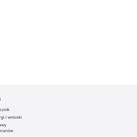
Kradzieże z włamaniem
Kultura
Logistyka, wyposażenie
Materiały wybuchowe
Nagrodzeni policjanci
Napady na banki
Napady na taksówkarzy
Napady na tiry
Nielegalny handel farmaceutykami
Nietrzeźwi kierujący
Nietrzeźwi opiekunowie
t
Nietrzeźwi pracownicy
cznik
gi i wnioski
Niszczenie mienia
awy
Nowoczesne technologie w pracy Policji
eranów
Odpowiedzialność majątkowa Policji