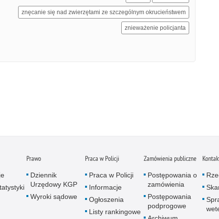
znęcanie się nad zwierzętami ze szczególnym okrucieństwem
znieważenie policjanta
Prawo
Praca w Policji
Zamówienia publiczne
Kontak
je
Dziennik
Praca w Policji
Postępowania o
Rze
Urzędowy KGP
zamówienia
atystyki
Informacje
Skar
Wyroki sądowe
Postępowania
Ogłoszenia
Spr
podprogowe
wet
Listy rankingowe
Archiwum