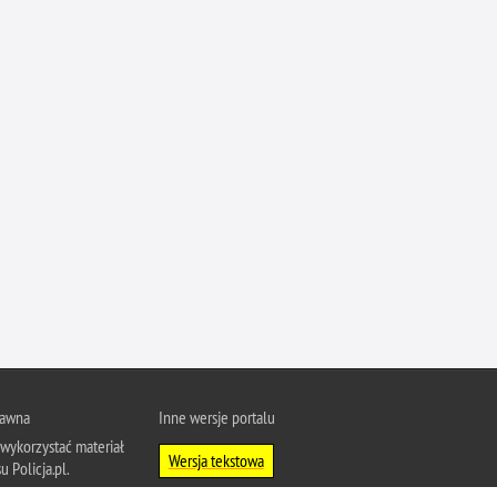
Ofiarni i odważni
Opinia publiczna
Oszustwa
Pedofilia, pornografia dziecięca
Piractwo przemysłowe
Podrabianie znaków towarowych
Pogryzienia przez psy
Polemiki i sprostowania
Policja inaczej
Policjant z pasją
Porwania
Pożary i podpalenia
rawna
Inne wersje portalu
wykorzystać materiał
Pranie brudnych pieniędzy
Wersja tekstowa
u Policja.pl.
Prawa człowieka