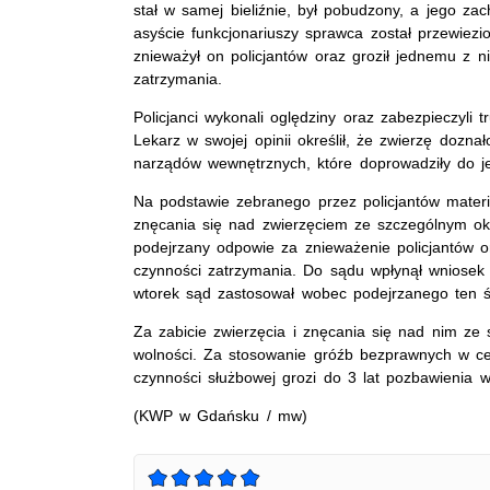
stał w samej bieliźnie, był pobudzony, a jego zac
asyście funkcjonariuszy sprawca został przewiezi
znieważył on policjantów oraz groził jednemu z 
zatrzymania.
Policjanci wykonali oględziny oraz zabezpieczyli 
Lekarz w swojej opinii określił, że zwierzę dozn
narządów wewnętrznych, które doprowadziły do je
Na podstawie zebranego przez policjantów materi
znęcania się nad zwierzęciem ze szczególnym ok
podejrzany odpowie za znieważenie policjantów 
czynności zatrzymania. Do sądu wpłynął wniose
wtorek sąd zastosował wobec podejrzanego ten 
Za zabicie zwierzęcia i znęcania się nad nim ze
wolności. Za stosowanie gróźb bezprawnych w ce
czynności służbowej grozi do 3 lat pozbawienia wo
(KWP w Gdańsku / mw)