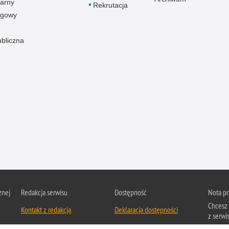
arny
Rekrutacja
ogowy
ubliczna
znej
Redakcja serwisu
Dostępność
Nota p
Chcesz 
Kontakt z redakcją
Deklaracja dostępności
z serwis