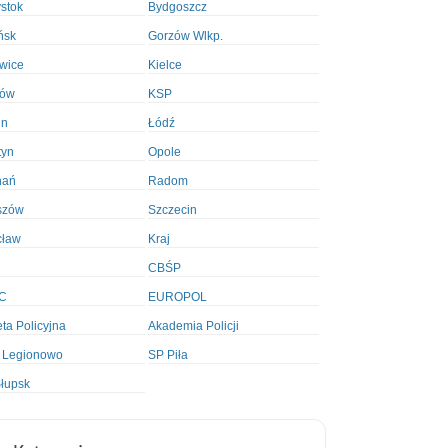
ystok
Bydgoszcz
ńsk
Gorzów Wlkp.
wice
Kielce
ków
KSP
in
Łódź
tyn
Opole
nań
Radom
szów
Szczecin
cław
Kraj
CBŚP
C
EUROPOL
ta Policyjna
Akademia Policji
 Legionowo
SP Piła
łupsk