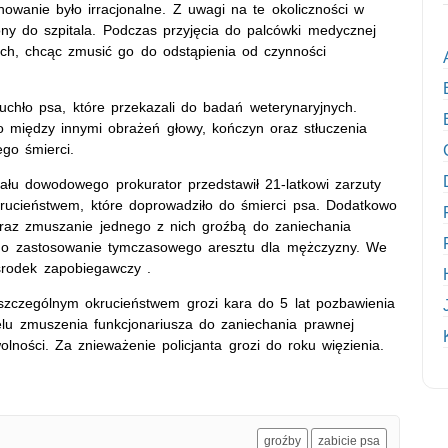
howanie było irracjonalne. Z uwagi na te okoliczności w
ony do szpitala. Podczas przyjęcia do palcówki medycznej
nich, chcąc zmusić go do odstąpienia od czynności
truchło psa, które przekazali do badań weterynaryjnych.
ało między innymi obrażeń głowy, kończyn oraz stłuczenia
go śmierci.
ału dowodowego prokurator przedstawił 21-latkowi zarzuty
rucieństwem, które doprowadziło do śmierci psa. Dodatkowo
oraz zmuszanie jednego z nich groźbą do zaniechania
k o zastosowanie tymczasowego aresztu dla mężczyzny. We
środek zapobiegawczy .
 szczególnym okrucieństwem grozi kara do 5 lat pozbawienia
lu zmuszenia funkcjonariusza do zaniechania prawnej
lności. Za znieważenie policjanta grozi do roku więzienia.
groźby
zabicie psa