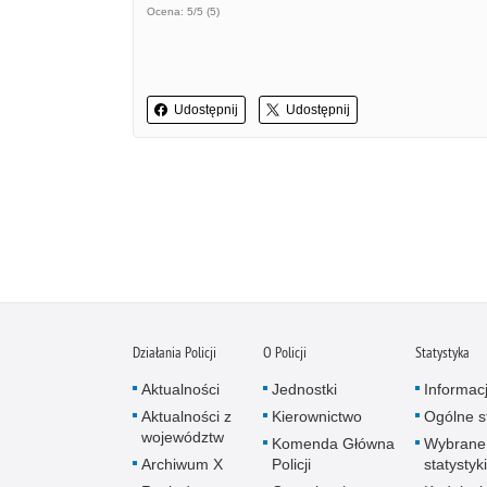
Ocena: 5/5 (5)
Udostępnij
Udostępnij
Działania Policji
O Policji
Statystyka
Aktualności
Jednostki
Informac
Aktualności z
Kierownictwo
Ogólne st
województw
Komenda Główna
Wybrane
Archiwum X
Policji
statystyki