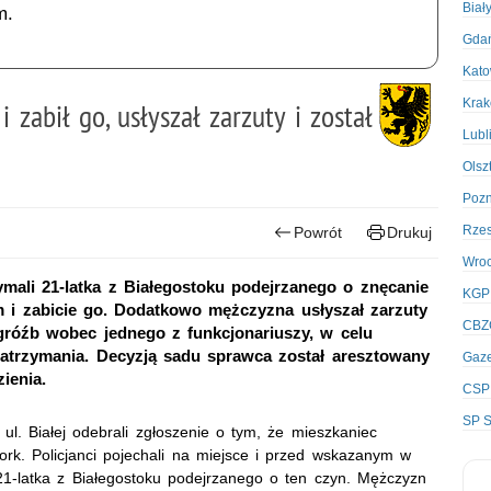
Biał
m.
Gda
Kato
Kra
 zabił go, usłyszał zarzuty i został
Lubl
Olsz
Poz
Rze
Powrót
Drukuj
Wro
ymali 21-latka z Białegostoku podejrzanego o znęcanie
KGP
 i zabicie go. Dodatkowo mężczyzna usłyszał zarzuty
CBZ
gróźb wobec jednego z funkcjonariuszy, w celu
atrzymania. Decyzją sadu sprawca został aresztowany
Gaze
ienia.
CSP
SP S
 ul. Białej odebrali zgłoszenie o tym, że mieszkaniec
rk. Policjanci pojechali na miejsce i przed wskazanym w
21-latka z Białegostoku podejrzanego o ten czyn. Mężczyzn