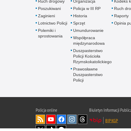
Ruch drogowy
Organizacja
Kodeks k
Poszukiwani
Policja w III RP
Ruch dr
Zaginieni
Historia
Raporty
Lotnictwo Policji
Sprzęt
Opinia p
Polemiki i
Umundurowanie
sprostowania
Współpraca
międzynarodowa
Duszpasterstwo
Policji Kościoła
Rzymskokatolickiego
Prawosławne
Duszpasterstwo
Policji
Policja
online
Biuletyn Informacji Public
BIP KGP