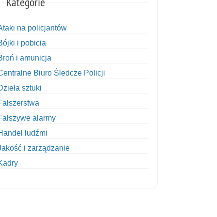
Kategorie
Ataki na policjantów
Bójki i pobicia
Broń i amunicja
Centralne Biuro Śledcze Policji
Dzieła sztuki
Fałszerstwa
Fałszywe alarmy
Handel ludźmi
Jakość i zarządzanie
Kadry
Kobiety w Policji
Korupcja
Kradzież