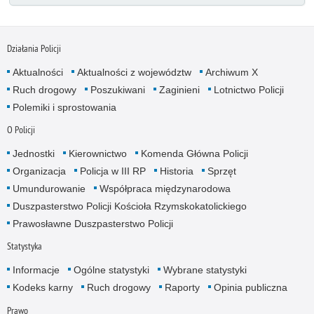
Działania Policji
Aktualności
Aktualności z województw
Archiwum X
Ruch drogowy
Poszukiwani
Zaginieni
Lotnictwo Policji
Polemiki i sprostowania
O Policji
Jednostki
Kierownictwo
Komenda Główna Policji
Organizacja
Policja w III RP
Historia
Sprzęt
Umundurowanie
Współpraca międzynarodowa
Duszpasterstwo Policji Kościoła Rzymskokatolickiego
Prawosławne Duszpasterstwo Policji
Statystyka
Informacje
Ogólne statystyki
Wybrane statystyki
Kodeks karny
Ruch drogowy
Raporty
Opinia publiczna
Prawo