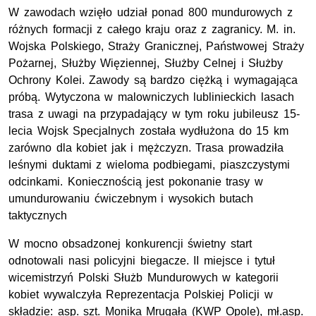
W zawodach wzięło udział ponad 800 mundurowych z
różnych formacji z całego kraju oraz z zagranicy. M. in.
Wojska Polskiego, Straży Granicznej, Państwowej Straży
Pożarnej, Służby Więziennej, Służby Celnej i Służby
Ochrony Kolei. Zawody są bardzo ciężką i wymagająca
próbą. Wytyczona w malowniczych lublinieckich lasach
trasa z uwagi na przypadający w tym roku jubileusz 15-
lecia Wojsk Specjalnych została wydłużona do 15 km
zarówno dla kobiet jak i mężczyzn. Trasa prowadziła
leśnymi duktami z wieloma podbiegami, piaszczystymi
odcinkami. Koniecznością jest pokonanie trasy w
umundurowaniu ćwiczebnym i wysokich butach
taktycznych
W mocno obsadzonej konkurencji świetny start
odnotowali nasi policyjni biegacze. II miejsce i tytuł
wicemistrzyń Polski Służb Mundurowych w kategorii
kobiet wywalczyła Reprezentacja Polskiej Policji w
składzie: asp. szt. Monika Mrugała (KWP Opole), mł.asp.