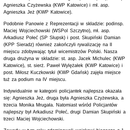
Agnieszka Czyżewska (KWP Katowice) i mł. asp.
Agnieszka Jeż (KWP Katowice).
Podobnie Panowie z Reprezentacji w składzie: podinsp.
Maciej Wojciechowski (WSPol Szczytno), mł. asp.
Arkadiusz Połeć (SP Słupsk) i post. Skupiński Damian
(KPP Sieradz) również zakończyli rywalizację na II
miejscu zdobywając tytuł wicemistrzów Polski. Nasza
druga drużyna w składzie: st. asp. Jacek Michulec (KWP
Katowice), st. sierż. Paweł Wylężałek (KWP Katowice) i
post. Miłosz Kuczkowski (KWP Gdańsk) zajęła miejsce
tuż za podium na IV miejscu.
Indywidualnie w kategorii policjantek najlepsza okazała
się: Agnieszka Jeż, druga była Agnieszka Czyżewska, a
trzecia Monika Mrugała. Natomiast wśród Policjantów
najlepszy był Arkadiusz Połeć, drugi Damian Skupiński a
trzeci Maciej Wojciechowski.