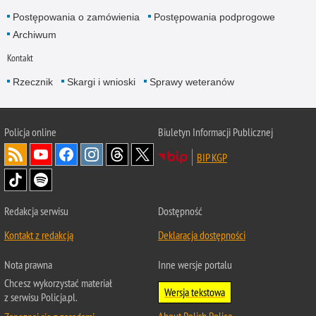
Postępowania o zamówienia
Postępowania podprogowe
Archiwum
Kontakt
Rzecznik
Skargi i wnioski
Sprawy weteranów
Policja
online
Biuletyn Informacji Publicznej
BIP KGP
Redakcja serwisu
Dostępność
Kontakt z redakcją
Deklaracja dostępności
Nota prawna
Inne wersje portalu
Chcesz wykorzystać materiał
Wersja tekstowa
z serwisu Policja.pl.