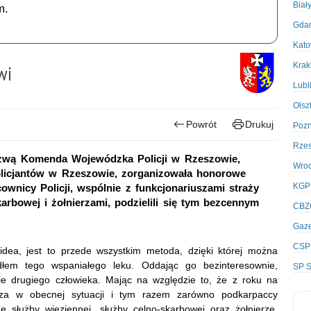
Biał
m.
Gda
Kato
Kra
wi
Lubl
Olsz
Powrót
Drukuj
Poz
Rze
azwą Komenda Wojewódzka Policji w Rzeszowie,
Wro
icjantów w Rzeszowie, zorganizowała honorowe
KGP
ownicy Policji, wspólnie z funkcjonariuszami straży
karbowej i żołnierzami, podzielili się tym bezcennym
CBZ
Gaze
CSP
idea, jest to przede wszystkim metoda, dzięki której można
dłem tego wspaniałego leku. Oddając go bezinteresownie,
SP S
ie drugiego człowieka. Mając na względzie to, że z roku na
cza w obecnej sytuacji i tym razem zarówno podkarpaccy
y ze służby więziennej, służby celno-skarbowej oraz żołnierze,