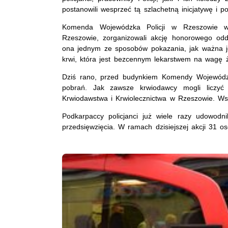
postanowili wesprzeć tą szlachetną inicjatywę i 
Komenda Wojewódzka Policji w Rzeszowie 
Rzeszowie, zorganizowali akcję honorowego od
ona jednym ze sposobów pokazania, jak ważna j
krwi, która jest bezcennym lekarstwem na wagę ż
Dziś rano, przed budynkiem Komendy Wojewódzki
pobrań. Jak zawsze krwiodawcy mogli liczyć
Krwiodawstwa i Krwiolecznictwa w Rzeszowie. Wszy
Podkarpaccy policjanci już wiele razy udowodn
przedsięwzięcia.
W ramach dzisiejszej akcji 31 o