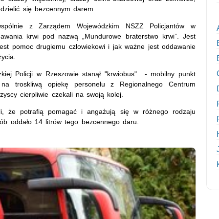
podzielić się bezcennym darem.
wspólnie z Zarządem Wojewódzkim NSZZ Policjantów w
dawania krwi pod nazwą „Mundurowe braterstwo krwi”. Jest
est pomoc drugiemu człowiekowi i jak ważne jest oddawanie
ycia.
ej Policji w Rzeszowie stanął "krwiobus" - mobilny punkt
 na troskliwą opiekę personelu z Regionalnego Centrum
scy cierpliwie czekali na swoją kolej.
ili, że potrafią pomagać i angażują się w różnego rodzaju
sób oddało 14 litrów tego bezcennego daru.