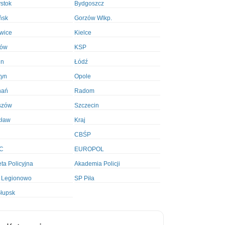
ystok
Bydgoszcz
ńsk
Gorzów Wlkp.
wice
Kielce
ków
KSP
in
Łódź
tyn
Opole
nań
Radom
szów
Szczecin
cław
Kraj
CBŚP
C
EUROPOL
ta Policyjna
Akademia Policji
 Legionowo
SP Piła
łupsk