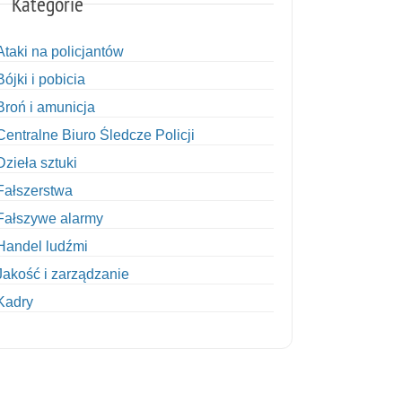
Kategorie
Ataki na policjantów
Bójki i pobicia
Broń i amunicja
Centralne Biuro Śledcze Policji
Dzieła sztuki
Fałszerstwa
Fałszywe alarmy
Handel ludźmi
Jakość i zarządzanie
Kadry
Kobiety w Policji
Korupcja
Kradzież