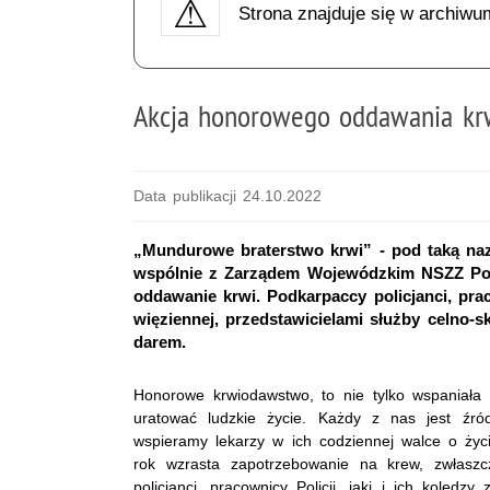
Strona znajduje się w archiwu
Akcja honorowego oddawania kr
Data publikacji 24.10.2022
„Mundurowe braterstwo krwi” - pod taką n
wspólnie z Zarządem Wojewódzkim NSZZ Pol
oddawanie krwi. Podkarpaccy policjanci, prac
więziennej, przedstawicielami służby celno-s
darem.
Honorowe krwiodawstwo, to nie tylko wspaniała 
uratować ludzkie życie. Każdy z nas jest źró
wspieramy lekarzy w ich codziennej walce o życ
rok wzrasta zapotrzebowanie na krew, zwłasz
policjanci, pracownicy Policji, jaki i ich koledz