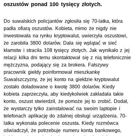
oszustów ponad 100 tysięcy złotych.
Do suwalskich policjantów zgłosiła się 70-latka, która
padła ofiarą oszustów. Kobieta, mimo że nigdy nie
inwestowała na rynku kryptowalut, uwierzyła oszustowi,
że zarobiła 3800 dolarów. Dała się wplątać w sieć
kłamstw i straciła 108 tysięcy złotych. Jak wynikało z jej
relacji kilka dni temu skontaktował się z nią telefonicznie
mężczyzna, podający się za brokera. Fałszywy
pracownik giełdy poinformował mieszkankę
Suwalszczyzny, że jej konto na giełdzie kryptowalut
zostało doładowane o kwotę 3800 dolarów. Kiedy
kobieta zaprzeczyła, aby kiedykolwiek zakładała takie
konto, oszust stwierdził, że pomoże jej to zrobić. Dodał,
że wystarczy tylko zainstalować na swoim laptopie i
telefonach aplikację do zdalnej obsługi urządzenia. 70-
latka wykonała polecenie oszusta. Kiedy rozmówca
oświadczył, że potrzebuje numeru konta bankowego,