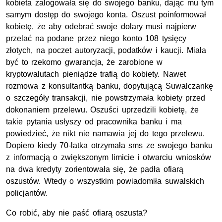
kobieta zalogowała się do swojego banku, dając mu tym
samym dostęp do swojego konta. Oszust poinformował
kobietę, że aby odebrać swoje dolary musi najpierw
przelać na podane przez niego konto 108 tysięcy
złotych, na poczet autoryzacji, podatków i kaucji. Miała
być to rzekomo gwarancja, że zarobione w
kryptowalutach pieniądze trafią do kobiety. Nawet
rozmowa z konsultantką banku, dopytującą Suwalczankę
o szczegóły transakcji, nie powstrzymała kobiety przed
dokonaniem przelewu. Oszuści uprzedzili kobietę, że
takie pytania usłyszy od pracownika banku i ma
powiedzieć, że nikt nie namawia jej do tego przelewu.
Dopiero kiedy 70-latka otrzymała sms ze swojego banku
z informacją o zwiększonym limicie i otwarciu wniosków
na dwa kredyty zorientowała się, że padła ofiarą
oszustów. Wtedy o wszystkim powiadomiła suwalskich
policjantów.
Co robić, aby nie paść ofiarą oszusta?