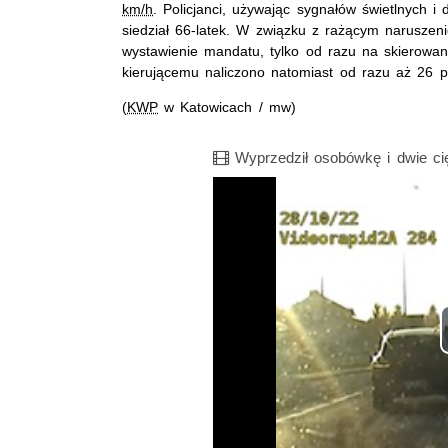
km/h
. Policjanci, używając sygnałów świetlnych i
siedział 66-latek. W związku z rażącym naruszen
wystawienie mandatu, tylko od razu na skierowa
kierującemu naliczono natomiast od razu aż 26 
(
KWP
w Katowicach / mw)
Film
Wyprzedził osobówkę i dwie cię