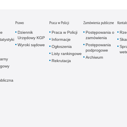
Prawo
Praca w Policji
Zamówienia publiczne
Kontak
je
Dziennik
Praca w Policji
Postępowania o
Rze
Urzędowy KGP
zamówienia
atystyki
Informacje
Skar
Wyroki sądowe
Postępowania
Ogłoszenia
Spr
podprogowe
wet
Listy rankingowe
Archiwum
arny
Rekrutacja
ogowy
ubliczna