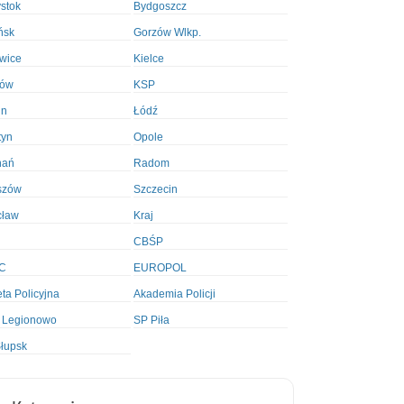
ystok
Bydgoszcz
ńsk
Gorzów Wlkp.
wice
Kielce
ków
KSP
in
Łódź
tyn
Opole
nań
Radom
szów
Szczecin
cław
Kraj
CBŚP
C
EUROPOL
ta Policyjna
Akademia Policji
 Legionowo
SP Piła
łupsk