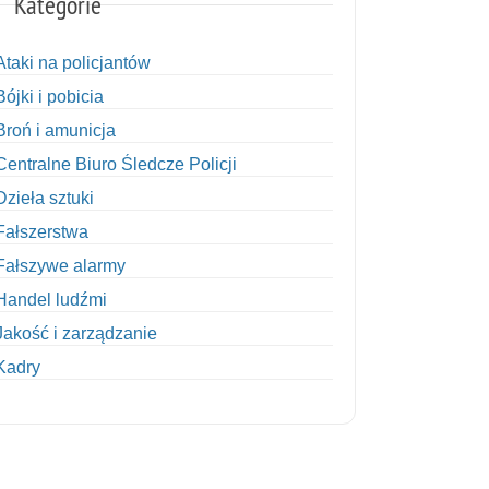
Kategorie
Ataki na policjantów
Bójki i pobicia
Broń i amunicja
Centralne Biuro Śledcze Policji
Dzieła sztuki
Fałszerstwa
Fałszywe alarmy
Handel ludźmi
Jakość i zarządzanie
Kadry
Kobiety w Policji
Korupcja
Kradzież