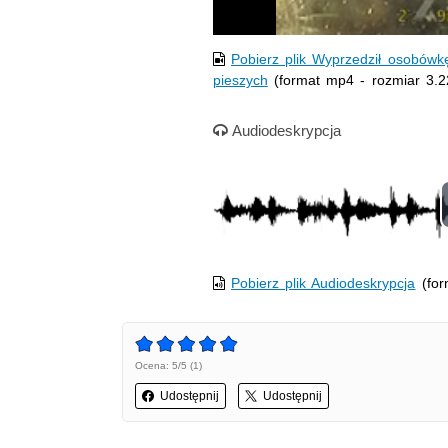
Pobierz plik Wyprzedził osobówkę
pieszych
(format mp4 - rozmiar 3.
Nagranie audio
Audiodeskrypcja
Pobierz plik Audiodeskrypcja
(for
Ocena: 5/5 (1)
Udostępnij
Udostępnij