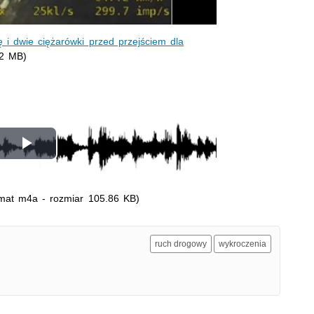
 i dwie ciężarówki przed przejściem dla
22 MB)
Odtwórz
wideo
mat m4a - rozmiar 105.86 KB)
ruch drogowy
wykroczenia