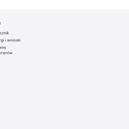
Ofiarni i odważni
Opinia publiczna
t
Oszustwa
cznik
Pedofilia, pornografia dziecięca
gi i wnioski
Piractwo przemysłowe
awy
eranów
Podrabianie znaków towarowych
Pogryzienia przez psy
Polemiki i sprostowania
Policja inaczej
Policjant z pasją
Porwania
Pożary i podpalenia
Pranie brudnych pieniędzy
Prawa człowieka