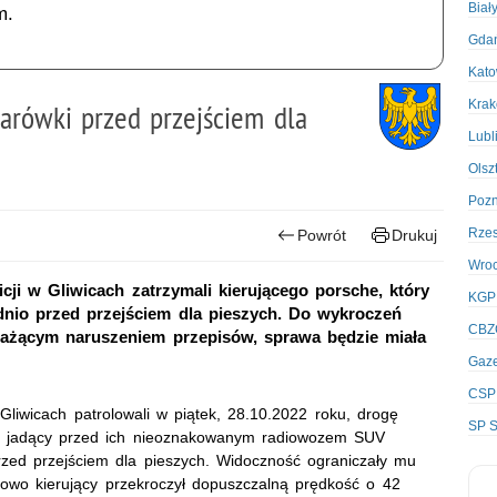
Biał
m.
Gda
Kato
Kra
arówki przed przejściem dla
Lubl
Olsz
Poz
Rze
Powrót
Drukuj
Wro
cji w Gliwicach zatrzymali kierującego porsche, który
KGP
dnio przed przejściem dla pieszych. Do wykroczeń
CBZ
ażącym naruszeniem przepisów, sprawa będzie miała
Gaze
CSP
 Gliwicach patrolowali w piątek, 28.10.2022 roku, drogę
SP S
 jadący przed ich nieoznakowanym radiowozem SUV
zed przejściem dla pieszych. Widoczność ograniczały mu
owo kierujący przekroczył dopuszczalną prędkość o 42