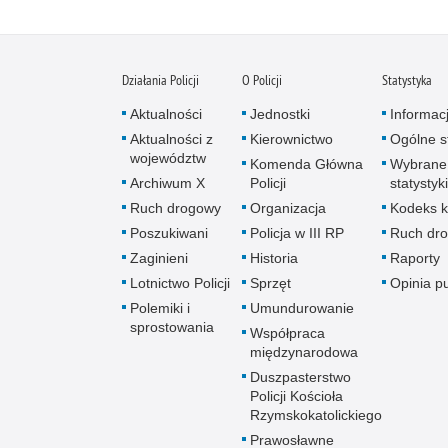
Działania Policji
O Policji
Statystyka
Aktualności
Jednostki
Informac
Aktualności z
Kierownictwo
Ogólne st
województw
Komenda Główna
Wybrane
Archiwum X
Policji
statystyki
Ruch drogowy
Organizacja
Kodeks k
Poszukiwani
Policja w III RP
Ruch dr
Zaginieni
Historia
Raporty
Lotnictwo Policji
Sprzęt
Opinia p
Polemiki i
Umundurowanie
sprostowania
Współpraca
międzynarodowa
Duszpasterstwo
Policji Kościoła
Rzymskokatolickiego
Prawosławne