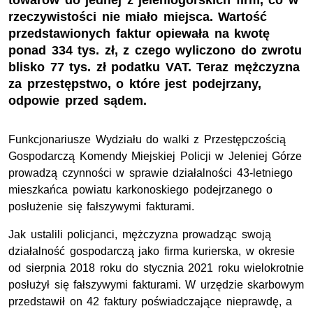
towarów do jednej z jeleniogórskich firm, co w
rzeczywistości nie miało miejsca. Wartość
przedstawionych faktur opiewała na kwotę
ponad 334 tys. zł, z czego wyliczono do zwrotu
blisko 77 tys. zł podatku VAT. Teraz mężczyzna
za przestępstwo, o które jest podejrzany,
odpowie przed sądem.
Funkcjonariusze Wydziału do walki z Przestępczością
Gospodarczą Komendy Miejskiej Policji w Jeleniej Górze
prowadzą czynności w sprawie działalności 43-letniego
mieszkańca powiatu karkonoskiego podejrzanego o
posłużenie się fałszywymi fakturami.
Jak ustalili policjanci, mężczyzna prowadząc swoją
działalność gospodarczą jako firma kurierska, w okresie
od sierpnia 2018 roku do stycznia 2021 roku wielokrotnie
posłużył się fałszywymi fakturami. W urzędzie skarbowym
przedstawił on 42 faktury poświadczające nieprawdę, a