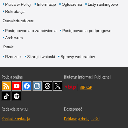
Praca w Policji
Informacje
Ogłoszenia
Listy rankingowe
Rekrutacja
Zamówienia publiczne
Postępowania o zamówienia
Postępowania podprogowe
Archiwum
Kontakt
Rzecznik
Skargi i wnioski
Sprawy weteranów
Policja
online
Biuletyn Informacji Publicznej
BIP KGP
Redakcja serwisu
Dostępność
Kontakt z redakcją
Deklaracja dostępności