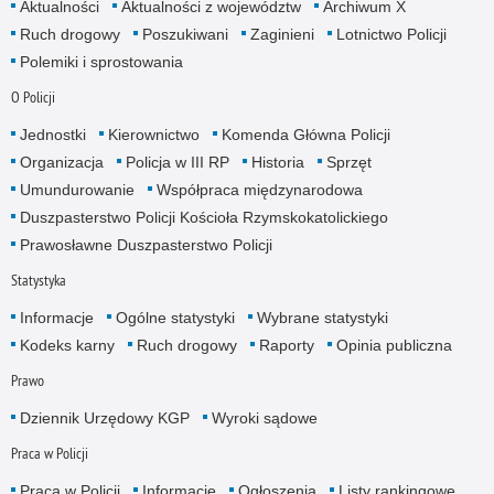
Aktualności
Aktualności z województw
Archiwum X
Ruch drogowy
Poszukiwani
Zaginieni
Lotnictwo Policji
Polemiki i sprostowania
O Policji
Jednostki
Kierownictwo
Komenda Główna Policji
Organizacja
Policja w III RP
Historia
Sprzęt
Umundurowanie
Współpraca międzynarodowa
Duszpasterstwo Policji Kościoła Rzymskokatolickiego
Prawosławne Duszpasterstwo Policji
Statystyka
Informacje
Ogólne statystyki
Wybrane statystyki
Kodeks karny
Ruch drogowy
Raporty
Opinia publiczna
Prawo
Dziennik Urzędowy KGP
Wyroki sądowe
Praca w Policji
Praca w Policji
Informacje
Ogłoszenia
Listy rankingowe