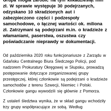
Grupa mogła zarobić na tym kilkadziesiąt mln
zł. W sprawie występuje 30 podejrzanych,
odzyskano 10 skradzionych aut i
zabezpieczono części i podzespoły
samochodowe, o łącznej wartości ok. miliona
zł. Zatrzymani są podejrzani m.in. o kradzieże z
włamaniami, paserstwa, oszustwa czy
poświadczanie nieprawdy w dokumentacji.
Od października 2020 roku funkcjonariusze z Zarządu w
Gdańsku Centralnego Biura Śledczego Policji, pod
nadzorem Prokuratury Okręgowej w Słupsku, prowadzą
postępowanie dotyczące zorganizowanej grupy
przestępczej, której członkowie są podejrzani o kradzieże
samochodów z terenu Szwecji, Niemiec i Polski.
Członkowie gangu wywodzili się głównie z Pomorza.
Z ustaleń śledztwa wynika, że w skład gangu wchodziły
trzy grupy współpracujące ze sobą. Według