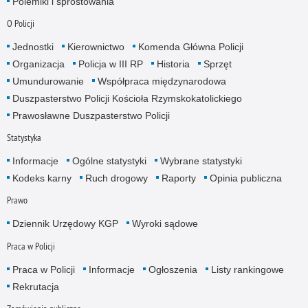
Polemiki i sprostowania
O Policji
Jednostki
Kierownictwo
Komenda Główna Policji
Organizacja
Policja w III RP
Historia
Sprzęt
Umundurowanie
Współpraca międzynarodowa
Duszpasterstwo Policji Kościoła Rzymskokatolickiego
Prawosławne Duszpasterstwo Policji
Statystyka
Informacje
Ogólne statystyki
Wybrane statystyki
Kodeks karny
Ruch drogowy
Raporty
Opinia publiczna
Prawo
Dziennik Urzędowy KGP
Wyroki sądowe
Praca w Policji
Praca w Policji
Informacje
Ogłoszenia
Listy rankingowe
Rekrutacja