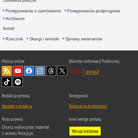
Zamówienia publiczne
Postępowania o zamówienia
Postępowania podprogowe
Archiwum
Kontakt
Rzecznik
Skargi i wnioski
Sprawy weteranów
Policja
online
Biuletyn Informacji Publicznej
BIP KGP
Redakcja serwisu
Dostępność
Kontakt z redakcją
Deklaracja dostępności
Nota prawna
Inne wersje portalu
Chcesz wykorzystać materiał
Wersja tekstowa
z serwisu Policja.pl.