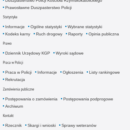
Duszpasterstwo Policji Kościoła Rzymskokatolickiego
Prawosławne Duszpasterstwo Policji
Statystyka
Informacje
Ogólne statystyki
Wybrane statystyki
Kodeks karny
Ruch drogowy
Raporty
Opinia publiczna
Prawo
Dziennik Urzędowy KGP
Wyroki sądowe
Praca w Policji
Praca w Policji
Informacje
Ogłoszenia
Listy rankingowe
Rekrutacja
Zamówienia publiczne
Postępowania o zamówienia
Postępowania podprogowe
Archiwum
Kontakt
Rzecznik
Skargi i wnioski
Sprawy weteranów