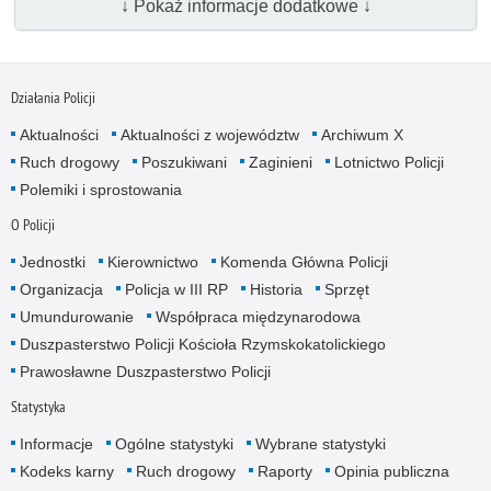
↓ Pokaż informacje dodatkowe ↓
Działania Policji
Aktualności
Aktualności z województw
Archiwum X
Ruch drogowy
Poszukiwani
Zaginieni
Lotnictwo Policji
Polemiki i sprostowania
O Policji
Jednostki
Kierownictwo
Komenda Główna Policji
Organizacja
Policja w III RP
Historia
Sprzęt
Umundurowanie
Współpraca międzynarodowa
Duszpasterstwo Policji Kościoła Rzymskokatolickiego
Prawosławne Duszpasterstwo Policji
Statystyka
Informacje
Ogólne statystyki
Wybrane statystyki
Kodeks karny
Ruch drogowy
Raporty
Opinia publiczna