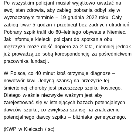
Po wszystkim policjant musiał wyjątkowo uważać na
swój stan zdrowia, aby zabieg pobrania odbył się w
wyznaczonym terminie – 19 grudnia 2022 roku. Cały
zabieg trwał 5 godzin i przebiegł bez żadnych utrudnień.
Pobrany szpik trafił do 60–letniego obywatela Niemiec.
Jak informuje kielecki policjant do spotkania obu
mężczyzn może dojść dopiero za 2 lata, niemniej jednak
już prowadzą ze sobą korespondencję za pośrednictwem
pracownika fundacji.
W Polsce, co 40 minut ktoś otrzymuje diagnozę –
nowotwór krwi. Jedyną szansą na przeżycie tej
śmiertelnej choroby jest przeszczep szpiku kostnego.
Dlatego właśnie niezwykle ważnym jest aby
zarejestrować się w istniejących bazach potencjalnych
dawców szpiku, co zwiększa szansę na znalezienie
potencjalnego dawcy szpiku – bliźniaka genetycznego.
(
KWP
w Kielcach / sc)