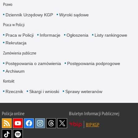
Prawo
Dziennik Urzędowy KGP
Wyroki sądowe
Praca w Policji
Praca w Policji
Informacje
Ogłoszenia
Listy rankingowe
Rekrutacja
Zamówienia publiczne
Postępowania o zamówienia
Postępowania podprogowe
Archiwum
Kontakt
Rzecznik
Skargi i wnioski
Sprawy weteranów
Policja
online
Biuletyn Informacji Publicznej
BIP KGP