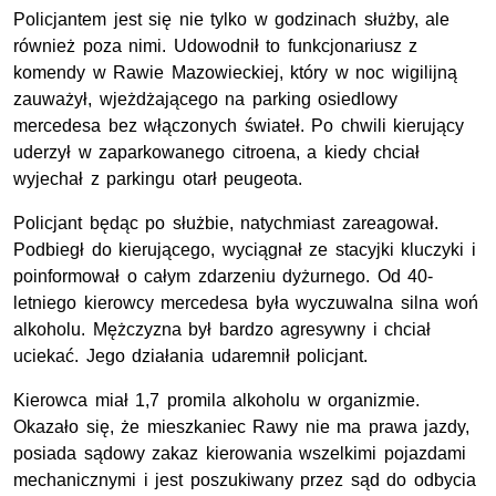
Policjantem jest się nie tylko w godzinach służby, ale
również poza nimi. Udowodnił to funkcjonariusz z
komendy w Rawie Mazowieckiej, który w noc wigilijną
zauważył, wjeżdżającego na parking osiedlowy
mercedesa bez włączonych świateł. Po chwili kierujący
uderzył w zaparkowanego citroena, a kiedy chciał
wyjechał z parkingu otarł peugeota.
Policjant będąc po służbie, natychmiast zareagował.
Podbiegł do kierującego, wyciągnał ze stacyjki kluczyki i
poinformował o całym zdarzeniu dyżurnego. Od 40-
letniego kierowcy mercedesa była wyczuwalna silna woń
alkoholu. Mężczyzna był bardzo agresywny i chciał
uciekać. Jego działania udaremnił policjant.
Kierowca miał 1,7 promila alkoholu w organizmie.
Okazało się, że mieszkaniec Rawy nie ma prawa jazdy,
posiada sądowy zakaz kierowania wszelkimi pojazdami
mechanicznymi i jest poszukiwany przez sąd do odbycia