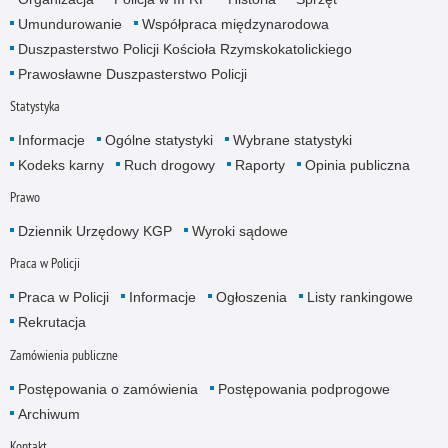
Umundurowanie
Współpraca międzynarodowa
Duszpasterstwo Policji Kościoła Rzymskokatolickiego
Prawosławne Duszpasterstwo Policji
Statystyka
Informacje
Ogólne statystyki
Wybrane statystyki
Kodeks karny
Ruch drogowy
Raporty
Opinia publiczna
Prawo
Dziennik Urzędowy KGP
Wyroki sądowe
Praca w Policji
Praca w Policji
Informacje
Ogłoszenia
Listy rankingowe
Rekrutacja
Zamówienia publiczne
Postępowania o zamówienia
Postępowania podprogowe
Archiwum
Kontakt