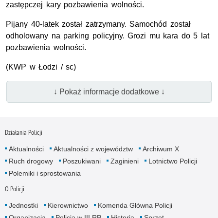
zastępczej kary pozbawienia wolności.
Pijany 40-latek został zatrzymany. Samochód został
odholowany na parking policyjny. Grozi mu kara do 5 lat
pozbawienia wolności.
(
KWP
w Łodzi / sc)
↓ Pokaż informacje dodatkowe ↓
Działania Policji
Aktualności
Aktualności z województw
Archiwum X
Ruch drogowy
Poszukiwani
Zaginieni
Lotnictwo Policji
Polemiki i sprostowania
O Policji
Jednostki
Kierownictwo
Komenda Główna Policji
Organizacja
Policja w III RP
Historia
Sprzęt