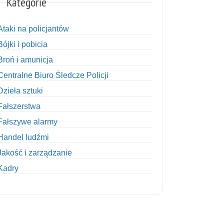
Kategorie
Ataki na policjantów
Bójki i pobicia
Broń i amunicja
Centralne Biuro Śledcze Policji
Dzieła sztuki
Fałszerstwa
Fałszywe alarmy
Handel ludźmi
Jakość i zarządzanie
Kadry
Kobiety w Policji
Korupcja
Kradzież