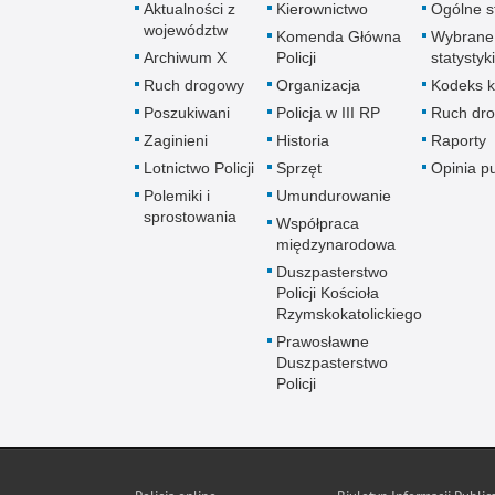
Aktualności z
Kierownictwo
Ogólne st
województw
Komenda Główna
Wybrane
Archiwum X
Policji
statystyki
Ruch drogowy
Organizacja
Kodeks k
Poszukiwani
Policja w III RP
Ruch dr
Zaginieni
Historia
Raporty
Lotnictwo Policji
Sprzęt
Opinia p
Polemiki i
Umundurowanie
sprostowania
Współpraca
międzynarodowa
Duszpasterstwo
Policji Kościoła
Rzymskokatolickiego
Prawosławne
Duszpasterstwo
Policji