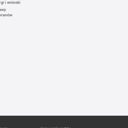
gi i wnioski
Ofiarni i odważni
awy
eranów
Opinia publiczna
Oszustwa
Pedofilia, pornografia dziecięca
Piractwo przemysłowe
Podrabianie znaków towarowych
Pogryzienia przez psy
Polemiki i sprostowania
Policja inaczej
Policjant z pasją
Porwania
Pożary i podpalenia
Pranie brudnych pieniędzy
Prawa człowieka