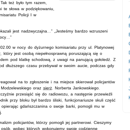
 Tak też było tym razem,
i te słowa w podziękowaniu,
sariatu Policji I w
okazali jest nadzwyczajna…” „Jesteśmy bardzo wzruszeni
mocy…”
02.00 w nocy do dyżurnego komisariatu przy ul. Platynowej
r, który jest osobą niepełnosprawną poruszającą się o
odem pod klatkę schodową, z uwagi na panującą gołoledź. Z
 od dłuższego czasu przebywał w swoim aucie, podczas gdy
reagował na to zgłoszenie i na miejsce skierował policjantów
a Modzelewskiego oraz
sierż
. Norberta Jankowskiego.
yźnie przesiąść się do radiowozu, a następnie przewieźli
ik przy bloku był bardzo śliski, funkcjonariusze skuli część
ci, opierając gdańszczanina o swoje barki, pomogli mu w
j.
lizm policjantów, którzy pomogli jej partnerowi. Cieszymy
em osób, wobec których wykonujemy swoje codzienne