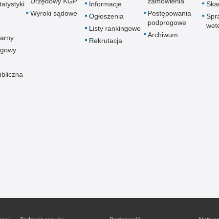
Urzędowy KGP
zamówienia
atystyki
Informacje
Skar
Wyroki sądowe
Postępowania
Ogłoszenia
Spr
podprogowe
wet
Listy rankingowe
Archiwum
arny
Rekrutacja
ogowy
ubliczna