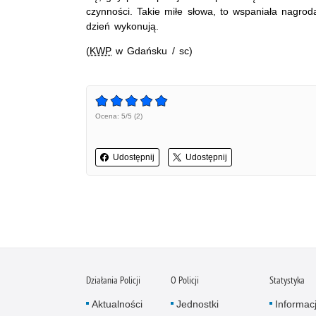
czynności. Takie miłe słowa, to wspaniała nagro
dzień wykonują.
(
KWP
w Gdańsku / sc)
Ocena: 5/5 (2)
Udostępnij
Udostępnij
Działania Policji
O Policji
Statystyka
Aktualności
Jednostki
Informac