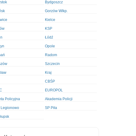
ystok
Bydgoszcz
ńsk
Gorzów Wlkp.
wice
Kielce
ków
KSP
in
Łódź
tyn
Opole
nań
Radom
szów
Szczecin
cław
Kraj
CBŚP
C
EUROPOL
ta Policyjna
Akademia Policji
 Legionowo
SP Piła
łupsk