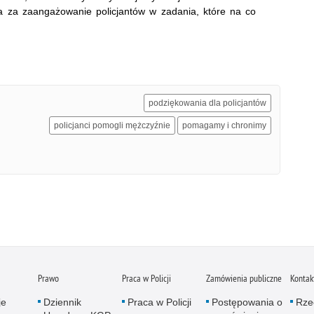
da za zaangażowanie policjantów w zadania, które na co
podziękowania dla policjantów
policjanci pomogli mężczyźnie
pomagamy i chronimy
Prawo
Praca w Policji
Zamówienia publiczne
Kontak
je
Dziennik
Praca w Policji
Postępowania o
Rze