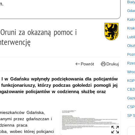
Biał
m.
Gda
Kato
Kra
 Oruni za okazaną pomoc i
Lubl
nterwencję
Olsz
Poz
Rze
Powrót
Drukuj
Wro
 I w Gdańsku wpłynęły podziękowania dla policjantów
KGP
 funkcjonariuszy, którzy podczas gołoledzi pomogli jej
CBZ
ngażowanie policjantów w codzienną służbę oraz
Gaze
CSP
 mieszkańców Gdańska,
SP S
zanymi przez gdańszczan i
odzienna praca
oba, wobec której policjanci