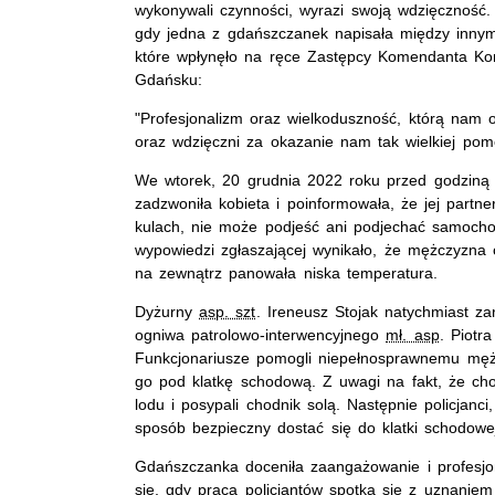
wykonywali czynności, wyrazi swoją wdzięczność.
gdy jedna z gdańszczanek napisała między innym
które wpłynęło na ręce Zastępcy Komendanta Komi
Gdańsku:
"Profesjonalizm oraz wielkoduszność, którą nam 
oraz wdzięczni za okazanie nam tak wielkiej po
We wtorek, 20 grudnia 2022 roku przed godziną 
zadzwoniła kobieta i poinformowała, że jej partne
kulach, nie może podjeść ani podjechać samoch
wypowiedzi zgłaszającej wynikało, że mężczyzna
na zewnątrz panowała niska temperatura.
Dyżurny
asp. szt
. Ireneusz Stojak natychmiast za
ogniwa patrolowo-interwencyjnego
mł. asp
. Piotr
Funkcjonariusze pomogli niepełnosprawnemu mężcz
go pod klatkę schodową. Z uwagi na fakt, że chodn
lodu i posypali chodnik solą. Następnie policjan
sposób bezpieczny dostać się do klatki schodowe
Gdańszczanka doceniła zaangażowanie i profesjona
się, gdy praca policjantów spotka się z uznani