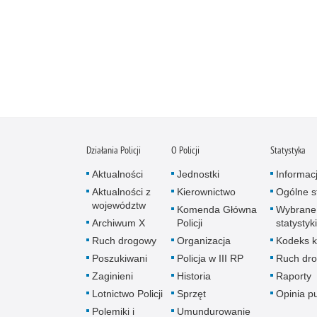
Działania Policji
O Policji
Statystyka
Aktualności
Jednostki
Informac
Aktualności z
Kierownictwo
Ogólne st
województw
Komenda Główna
Wybrane
Archiwum X
Policji
statystyki
Ruch drogowy
Organizacja
Kodeks k
Poszukiwani
Policja w III RP
Ruch dr
Zaginieni
Historia
Raporty
Lotnictwo Policji
Sprzęt
Opinia p
Polemiki i
Umundurowanie