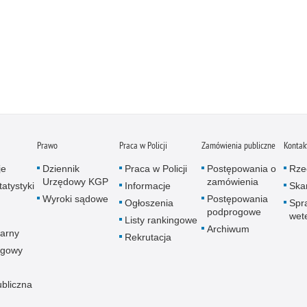
Prawo
Praca w Policji
Zamówienia publiczne
Kontak
je
Dziennik
Praca w Policji
Postępowania o
Rze
Urzędowy KGP
zamówienia
atystyki
Informacje
Skar
Wyroki sądowe
Postępowania
Ogłoszenia
Spr
podprogowe
wet
Listy rankingowe
Archiwum
arny
Rekrutacja
ogowy
ubliczna