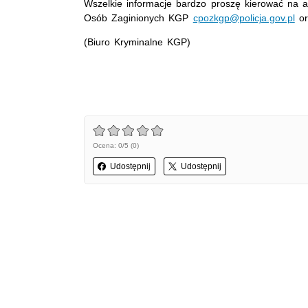
Wszelkie informacje bardzo proszę kierować na
Osób Zaginionych KGP
cpozkgp@policja.gov.pl
or
(Biuro Kryminalne KGP)
Ocena: 0/5 (0)
Udostępnij
Udostępnij