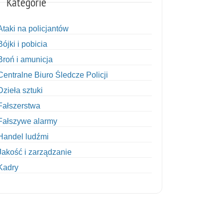
Kategorie
Ataki na policjantów
Bójki i pobicia
Broń i amunicja
Centralne Biuro Śledcze Policji
Dzieła sztuki
Fałszerstwa
Fałszywe alarmy
Handel ludźmi
Jakość i zarządzanie
Kadry
Kobiety w Policji
Korupcja
Kradzież