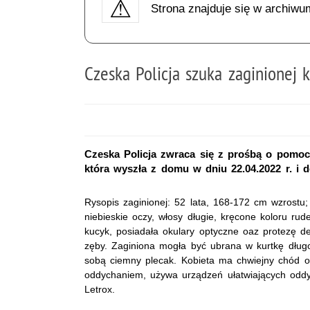
Strona znajduje się w archiwu
Czeska Policja szuka zaginionej 
Czeska Policja zwraca się z prośbą o pomoc
która wyszła z domu w dniu 22.04.2022 r. i d
Rysopis zaginionej: 52 lata, 168-172 cm wzrostu;
niebieskie oczy, włosy długie, kręcone koloru ru
kucyk, posiadała okulary optyczne oaz protezę d
zęby. Zaginiona mogła być ubrana w kurtkę długo
sobą ciemny plecak. Kobieta ma chwiejny chód o
oddychaniem, używa urządzeń ułatwiających oddy
Letrox.