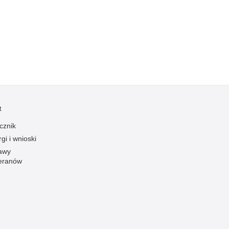
Kradzieże z włamaniem
Kultura
Logistyka, wyposażenie
Materiały wybuchowe
Nagrodzeni policjanci
Napady na banki
Napady na taksówkarzy
t
Napady na tiry
cznik
Nielegalny handel farmaceutykami
gi i wnioski
Nietrzeźwi kierujący
awy
eranów
Nietrzeźwi opiekunowie
Nietrzeźwi pracownicy
Niszczenie mienia
Nowoczesne technologie w pracy Policji
Odpowiedzialność majątkowa Policji