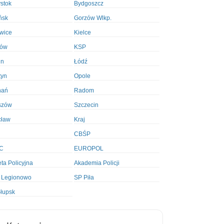
ystok
Bydgoszcz
ńsk
Gorzów Wlkp.
wice
Kielce
ków
KSP
in
Łódź
tyn
Opole
nań
Radom
szów
Szczecin
cław
Kraj
CBŚP
C
EUROPOL
ta Policyjna
Akademia Policji
 Legionowo
SP Piła
łupsk