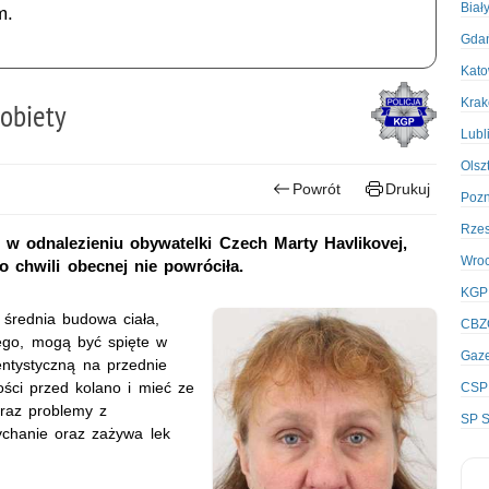
Biał
m.
Gda
Kato
Kra
kobiety
Lubl
Olsz
Powrót
Drukuj
Poz
Rze
 w odnalezieniu obywatelki Czech Marty Havlikovej,
Wro
o chwili obecnej nie powróciła.
KGP
 średnia budowa ciała,
CBZ
dego, mogą być spięte w
Gaze
entystyczną na przednie
ści przed kolano i mieć ze
CSP
raz problemy z
SP S
chanie oraz zażywa lek