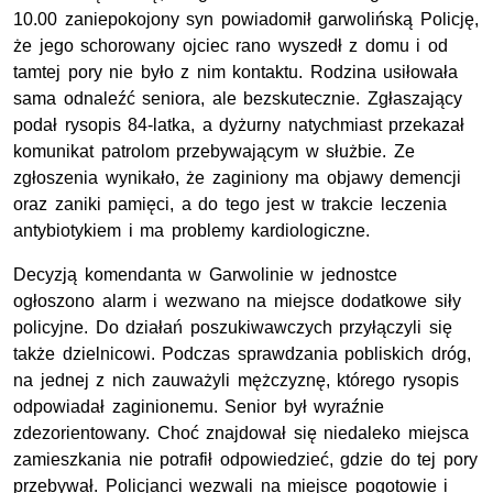
10.00 zaniepokojony syn powiadomił garwolińską Policję,
że jego schorowany ojciec rano wyszedł z domu i od
tamtej pory nie było z nim kontaktu. Rodzina usiłowała
sama odnaleźć seniora, ale bezskutecznie. Zgłaszający
podał rysopis 84-latka, a dyżurny natychmiast przekazał
komunikat patrolom przebywającym w służbie. Ze
zgłoszenia wynikało, że zaginiony ma objawy demencji
oraz zaniki pamięci, a do tego jest w trakcie leczenia
antybiotykiem i ma problemy kardiologiczne.
Decyzją komendanta w Garwolinie w jednostce
ogłoszono alarm i wezwano na miejsce dodatkowe siły
policyjne. Do działań poszukiwawczych przyłączyli się
także dzielnicowi. Podczas sprawdzania pobliskich dróg,
na jednej z nich zauważyli mężczyznę, którego rysopis
odpowiadał zaginionemu. Senior był wyraźnie
zdezorientowany. Choć znajdował się niedaleko miejsca
zamieszkania nie potrafił odpowiedzieć, gdzie do tej pory
przebywał. Policjanci wezwali na miejsce pogotowie i