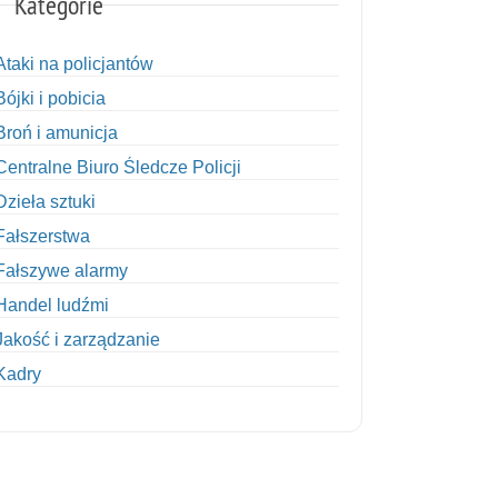
Kategorie
Ataki na policjantów
Bójki i pobicia
Broń i amunicja
Centralne Biuro Śledcze Policji
Dzieła sztuki
Fałszerstwa
Fałszywe alarmy
Handel ludźmi
Jakość i zarządzanie
Kadry
Kobiety w Policji
Korupcja
Kradzież