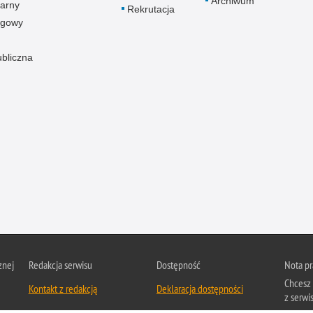
Archiwum
arny
Rekrutacja
ogowy
ubliczna
znej
Redakcja serwisu
Dostępność
Nota p
Chcesz 
Kontakt z redakcją
Deklaracja dostępności
z serwis