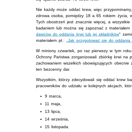
Nie każdy może oddać krew, więc przypominamy
zdrowa osoba, pomiędzy 18 a 65 rokiem życia, w
Tych obostrzeń jest znacznie więcej, a wszystkie
badaniem lub można się zapoznać z materiałem 
dawców do oddania krwi lub jej składników
" zami
materiałem pt.: „
Jak przygotować się do oddania 
W miniony czwartek, po raz pierwszy w tym roku f
Ochrony Państwa zorganizowali zbiórkę krwi na 
zachowaniem wszelkich obowiązujących obecnie z
ten bezcenny dar.
Wszystkim, którzy zdecydowali się oddać krew ba
pracowników do udziału w kolejnych akcjach, kt
9 marca,
11 maja,
13 lipca,
14 września,
15 listopada.