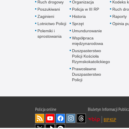
Ruch drogowy
Organizacja
Kodeks k
Poszukiwani
Policja w III RP
Ruch dr
Zaginieni
Historia
Raporty
Lotnictwo Policji
Sprzęt
Opinia p
Polemiki i
Umundurowanie
sprostowania
Współpraca
międzynarodowa
Duszpasterstwo
Policji Kościoła
Rzymskokatolickiego
Prawosławne
Duszpasterstwo
Policji
Policja
online
Biuletyn Informacji Public
BIP KGP