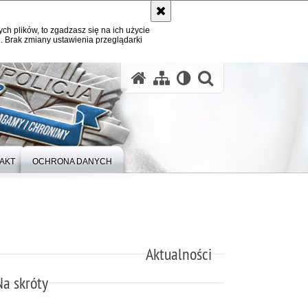
ych plików, to zgadzasz się na ich użycie
. Brak zmiany ustawienia przeglądarki
otwórz wysz
AKT
OCHRONA DANYCH
Aktualności
Na skróty