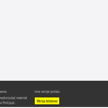
Ofiarni i odważni
Opinia publiczna
Oszustwa
Pedofilia, pornografia dziecięca
Piractwo przemysłowe
Podrabianie znaków towarowych
Pogryzienia przez psy
Polemiki i sprostowania
Policja inaczej
Policjant z pasją
Porwania
Pożary i podpalenia
rawna
Inne wersje portalu
Pranie brudnych pieniędzy
wykorzystać materiał
Wersja tekstowa
u Policja.pl.
Prawa człowieka