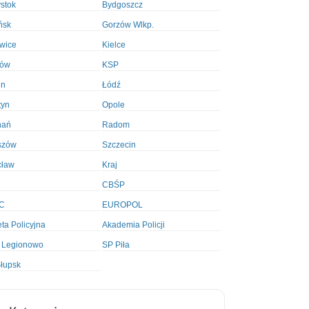
ystok
Bydgoszcz
ńsk
Gorzów Wlkp.
wice
Kielce
ków
KSP
in
Łódź
tyn
Opole
nań
Radom
szów
Szczecin
cław
Kraj
CBŚP
C
EUROPOL
ta Policyjna
Akademia Policji
 Legionowo
SP Piła
łupsk