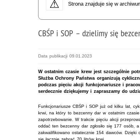
Strona znajduje się w archiwu
CBŚP i SOP – dzielimy się bezc
Data publikacji 09.01.2023
W ostatnim czasie krew jest szczególnie potr
Służba Ochrony Państwa organizują cykliczn
podczas pięciu akcji funkcjonariusze i praco
serdecznie dziękujemy i zapraszamy do udzia
Funkcjonariusze CBŚP i SOP już od kilku lat, cykl
krwi, na który to bezcenny dar w ostatnim czasie
zapotrzebowanie. W trakcie pięciu akcji przepro
oddać ten bezcenny dar zgłosiło się 177 osób, a 
zakwalifikowano ostatecznie 154 dawców. Dzięki o
się łącznie zebrać 70 litrów krwi.