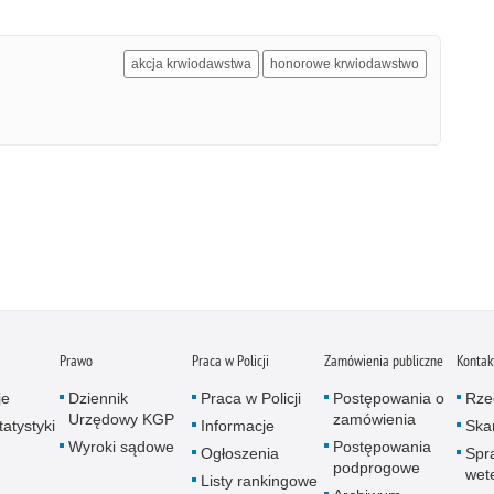
akcja krwiodawstwa
honorowe krwiodawstwo
Prawo
Praca w Policji
Zamówienia publiczne
Kontak
je
Dziennik
Praca w Policji
Postępowania o
Rze
Urzędowy KGP
zamówienia
atystyki
Informacje
Skar
Wyroki sądowe
Postępowania
Ogłoszenia
Spr
podprogowe
wet
Listy rankingowe