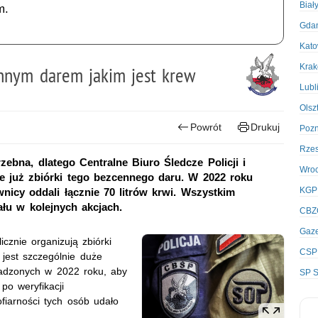
Biał
m.
Gda
Kato
Kra
ennym darem jakim jest krew
Lubl
Olsz
Powrót
Drukuj
Poz
Rze
zebna, dlatego Centralne Biuro Śledcze Policji i
Wro
e już zbiórki tego bezcennego daru. W 2022 roku
KGP
wnicy oddali łącznie 70 litrów krwi. Wszystkim
łu w kolejnych akcjach.
CBZ
Gaze
icznie organizują zbiórki
CSP
 jest szczególnie duże
wadzonych w 2022 roku, aby
SP S
po weryfikacji
fiarności tych osób udało