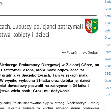
Biał
m.
Gda
Kato
Kra
ach. Lubuscy policjanci zatrzymali
Lubl
twa kobiety i dzieci
Olsz
Poz
Rze
Powrót
Drukuj
Wro
Śledczego Prokuratury Okręgowej w Zielonej Górze, po
KGP
i i zatrzymali osobę, która może odpowiadać za
CBZ
9 grudnia w Siecieborzycach. Tam w rękach matki
W wyniku wybuchu 31-latka oraz dwójka jej dzieci
Gaze
riał dowodowy pozwolił na zatrzymanie 34-latka i
CSP
jstwa wielu osób. Grozi mu dożywocie.
SP S
 całej Polski skierowane były w stronę Siecieborzyc - małej
em 31-letnia kobieta w kuchni swojego domu próbowała