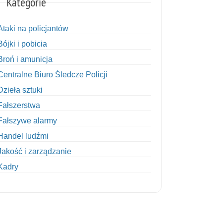
Kategorie
Ataki na policjantów
Bójki i pobicia
Broń i amunicja
Centralne Biuro Śledcze Policji
Dzieła sztuki
Fałszerstwa
Fałszywe alarmy
Handel ludźmi
Jakość i zarządzanie
Kadry
Kobiety w Policji
Korupcja
Kradzież