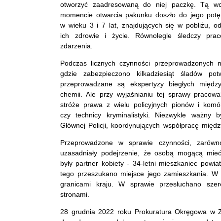
otworzyć zaadresowaną do niej paczkę. Tą wc
momencie otwarcia pakunku doszło do jego potężne
w wieku 3 i 7 lat, znajdujących się w pobliżu, 
ich zdrowie i życie. Równolegle śledczy prac
zdarzenia.
Podczas licznych czynności przeprowadzonych 
gdzie zabezpieczono kilkadziesiąt śladów pot
przeprowadzane są ekspertyzy biegłych między i
chemii. Ale przy wyjaśnianiu tej sprawy pracowal
stróże prawa z wielu policyjnych pionów i komór
czy technicy kryminalistyki. Niezwykle ważny
Głównej Policji, koordynujących współpracę międ
Przeprowadzone w sprawie czynności, zarówno 
uzasadniały podejrzenie, że osobą mogącą mieć
były partner kobiety - 34-letni mieszkaniec powi
tego przeszukano miejsce jego zamieszkania. W 
granicami kraju. W sprawie przesłuchano szer
stronami.
28 grudnia 2022 roku Prokuratura Okręgowa w Z