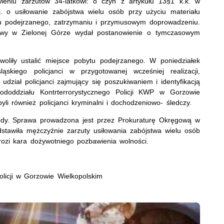
eniu zarzutów 34-latkowi: o czyn z artykułu 13§1 k.k. w
j. o usiłowanie zabójstwa wielu osób przy użyciu materiału
u podejrzanego, zatrzymaniu i przymusowym doprowadzeniu.
owy w Zielonej Górze wydał postanowienie o tymczasowym
oliły ustalić miejsce pobytu podejrzanego. W poniedziałek
ąskiego policjanci w przygotowanej wcześniej realizacji,
 udział policjanci zajmujący się poszukiwaniem i identyfikacją
doddziału Kontrterrorystycznego Policji KWP w Gorzowie
li również policjanci kryminalni i dochodzeniowo- śledczy.
y. Sprawa prowadzona jest przez Prokuraturę Okręgową w
dstawiła mężczyźnie zarzuty usiłowania zabójstwa wielu osób
rozi kara dożywotniego pozbawienia wolności.
icji w Gorzowie Wielkopolskim