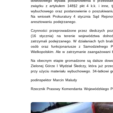
dowodowego wydała postanowienia o przedstawi
związku z artykułem 148§2 pkt 4 k.k. i inne, t
wybuchowego oraz postanowienie o poszukiwani
Na wniosek Prokuratury 4 stycznia Sąd Rejon
aresztowaniu podejrzanego.
Czynności przeprowadzone przez śledczych pozw
(16 stycznia) na terenie województwa dolnośl
zatrzymali podejrzanego. W działaniach tych brali
osób oraz funkcjonariusze z Samodzielnego Po
Wielkopolskim. Ale w zatrzymanie zaangażowani by
Na obecnym etapie gromadzone są dalsze dowod
Zielonej Górze I Wydział Śledczy, która już prze
przy użyciu materiału wybuchowego. 34-latkowi g
podinspektor Marcin Maludy
Rzecznik Prasowy Komendanta Wojewódzkiego Pol