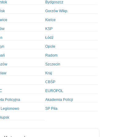
ystok
Bydgoszcz
ńsk
Gorzów Wlkp.
wice
Kielce
ków
KSP
in
Łódź
tyn
Opole
nań
Radom
szów
Szczecin
cław
Kraj
CBŚP
C
EUROPOL
ta Policyjna
Akademia Policji
 Legionowo
SP Piła
łupsk