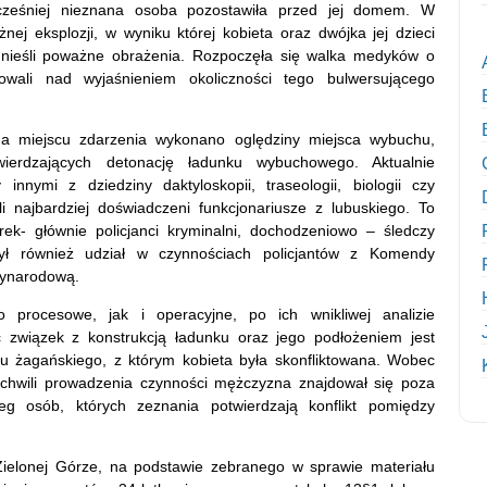
ześniej nieznana osoba pozostawiła przed jej domem. W
j eksplozji, w wyniku której kobieta oraz dwójka jej dzieci
odnieśli poważne obrażenia. Rozpoczęła się walka medyków o
owali nad wyjaśnieniem okoliczności tego bulwersującego
na miejscu zdarzenia wykonano oględziny miejsca wybuchu,
wierdzających detonację ładunku wybuchowego. Aktualnie
nnymi z dziedziny daktyloskopii, traseologii, biologii czy
i najbardziej doświadczeni funkcjonariusze z lubuskiego. To
ek- głównie policjanci kryminalni, dochodzeniowo – śledczy
 był również udział w czynnościach policjantów z Komendy
zynarodową.
procesowe, jak i operacyjne, po ich wnikliwej analizie
 związek z konstrukcją ładunku oraz jego podłożeniem jest
atu żagańskiego, z którym kobieta była skonfliktowana. Wobec
chwili prowadzenia czynności mężczyzna znajdował się poza
eg osób, których zeznania potwierdzają konflikt pomiędzy
ielonej Górze, na podstawie zebranego w sprawie materiału