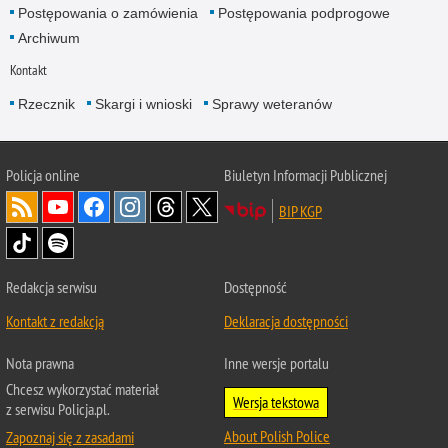
Postępowania o zamówienia
Postępowania podprogowe
Archiwum
Kontakt
Rzecznik
Skargi i wnioski
Sprawy weteranów
Policja
online
Biuletyn Informacji Publicznej
BIP KGP
Redakcja serwisu
Dostępność
Kontakt z redakcją
Deklaracja dostępności
Nota prawna
Inne wersje portalu
Chcesz wykorzystać materiał
Wersja tekstowa
z serwisu Policja.pl.
About Polish Police
Zapoznaj się z zasadami