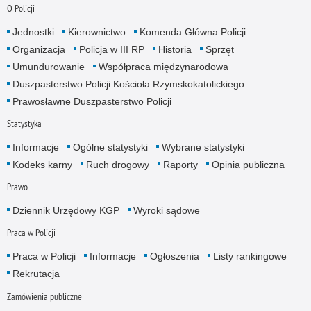
O Policji
Jednostki
Kierownictwo
Komenda Główna Policji
Organizacja
Policja w III RP
Historia
Sprzęt
Umundurowanie
Współpraca międzynarodowa
Duszpasterstwo Policji Kościoła Rzymskokatolickiego
Prawosławne Duszpasterstwo Policji
Statystyka
Informacje
Ogólne statystyki
Wybrane statystyki
Kodeks karny
Ruch drogowy
Raporty
Opinia publiczna
Prawo
Dziennik Urzędowy KGP
Wyroki sądowe
Praca w Policji
Praca w Policji
Informacje
Ogłoszenia
Listy rankingowe
Rekrutacja
Zamówienia publiczne