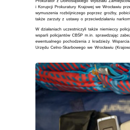
Prokurator z Dolnośląskiego Wydziału Zamiejsc
i Korupcji Prokuratury Krajowej we Wrocławiu prz
wymuszenia rozbójniczego poprzez groźby, pobici
także zarzuty z ustawy o przeciwdziałaniu narkom
W działaniach uczestniczyli także niemieccy polic
wsparli policjantów CBŚP m.in. sprawdzając zabe
ewentualnego pochodzenia z kradzieży. Wsparcia u
Urzędu Celno-Skarbowego we Wrocławiu (Krajowa