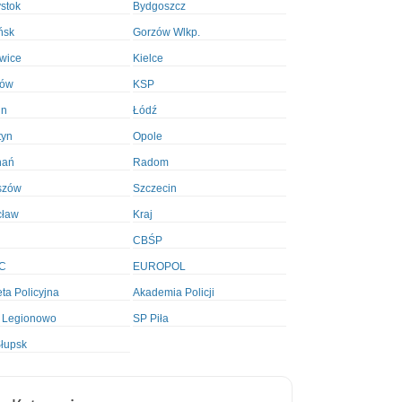
ystok
Bydgoszcz
ńsk
Gorzów Wlkp.
wice
Kielce
ków
KSP
in
Łódź
tyn
Opole
nań
Radom
szów
Szczecin
cław
Kraj
CBŚP
C
EUROPOL
ta Policyjna
Akademia Policji
 Legionowo
SP Piła
łupsk