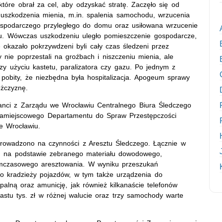
tóre obrał za cel, aby odzyskać stratę. Zaczęło się od
uszkodzenia mienia, m.in. spalenia samochodu, wrzucenia
ospodarczego przyległego do domu oraz usiłowana wrzucenie
u. Wówczas uszkodzeniu uległo pomieszczenie gospodarcze,
okazało pokrzywdzeni byli cały czas śledzeni przez
ie poprzestali na groźbach i niszczeniu mienia, ale
zy użyciu kastetu, paralizatora czy gazu. Po jednym z
 pobity, że niezbędna była hospitalizacja. Apogeum sprawy
ężczyznę.
cjanci z Zarządu we Wrocławiu Centralnego Biura Śledczego
u Zamiejscowego Departamentu do Spraw Przestępczości
e Wrocławiu.
rowadzono na czynności z Aresztu Śledczego. Łącznie w
ch na podstawie zebranego materiału dowodowego,
ymczasowego aresztowania. W wyniku przeszukań
 do kradzieży pojazdów, w tym także urządzenia do
alną oraz amunicję, jak również kilkanaście telefonów
astu tys. zł w różnej walucie oraz trzy samochody warte