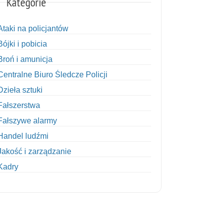
Kategorie
Ataki na policjantów
Bójki i pobicia
Broń i amunicja
Centralne Biuro Śledcze Policji
Dzieła sztuki
Fałszerstwa
Fałszywe alarmy
Handel ludźmi
Jakość i zarządzanie
Kadry
Kobiety w Policji
Korupcja
Kradzież