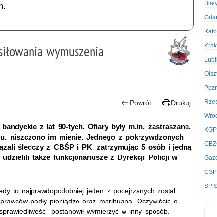
Biał
m.
Gda
Kato
Kra
siłowania wymuszenia
Lubl
Olsz
Poz
Rze
Powrót
Drukuj
Wro
andyckie z lat 90-tych. Ofiary były m.in. zastraszane,
KGP
gazu, niszczono im mienie. Jednego z pokrzywdzonych
CBZ
ali śledczy z CBŚP i PK, zatrzymując 5 osób i jedną
dzielili także funkcjonariusze z Dyrekcji Policji w
Gaze
CSP
SP S
edy to najprawdopodobniej jeden z podejrzanych został
sprawców padły pieniądze oraz marihuana. Oczywiście o
„sprawiedliwość” postanowił wymierzyć w inny sposób.