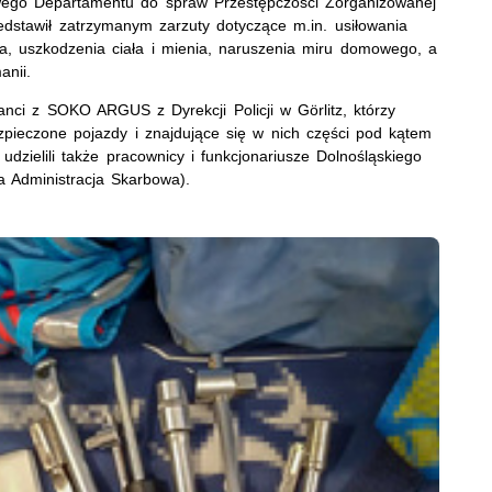
owego Departamentu do spraw Przestępczości Zorganizowanej
edstawił zatrzymanym zarzuty dotyczące m.in. usiłowania
a, uszkodzenia ciała i mienia, naruszenia miru domowego, a
anii.
janci z SOKO ARGUS z Dyrekcji Policji w Görlitz, którzy
zpieczone pojazdy i znajdujące się w nich części pod kątem
dzielili także pracownicy i funkcjonariusze Dolnośląskiego
 Administracja Skarbowa).