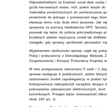
Odpowiedzialnymi za kradzież uznał dwie osoby, k
gróźb kierowanych wobec nich, potem doszło do 
materiałów pirotechnicznych do pomieszczenia g
pirotechniki do jednego z pomieszczeń tego dom
elewacja domu oraz duże okno tarasowe. Jak się 
sprawców za pomocą lokalizatorów GPS. Sprawcy n
posuwali się także do pobicia pokrzywdzonego pr
brutalnych ataków mężczyzna został tak dotkliwie
nastąpiło, gdy sprawcy spróbowali uprowadzić m
Wyjaśnieniem okoliczności sprawy zajęli się poli
Policji i prokuratorzy z Dolnośląskiego Wydział
Zorganizowanej i Korupcji Prokuratury Krajowej w
W toku postępowania zatrzymano 5 osób i 1 dop
sprawie występuje 6 podejrzanych, wobec który
zastosowano środek zapobiegawczy w postaci t
funkcjonariusze zabezpieczyli narzędzia służące
pokonywania zabezpieczeń elektronicznych, broń p
komórkowych. Przejęto także równowartość kilkun
około 240 tys. zł.