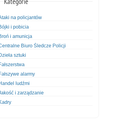
Kategorie
Ataki na policjantów
Bójki i pobicia
Broń i amunicja
Centralne Biuro Śledcze Policji
Dzieła sztuki
Fałszerstwa
Fałszywe alarmy
Handel ludźmi
Jakość i zarządzanie
Kadry
Kobiety w Policji
Korupcja
Kradzież