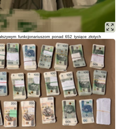
fałszywym funkcjonariuszom ponad 652 tysiące złotych