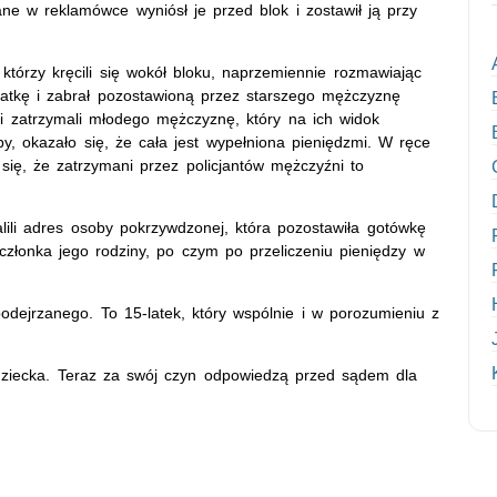
ne w reklamówce wyniósł je przed blok i zostawił ją przy
tórzy kręcili się wokół bloku, naprzemiennie rozmawiając
klatkę i zabrał pozostawioną przez starszego mężczyznę
ili zatrzymali młodego mężczyznę, który na ich widok
by, okazało się, że cała jest wypełniona pieniędzmi. W ręce
się, że zatrzymani przez policjantów mężczyźni to
alili adres osoby pokrzywdzonej, która pozostawiła gotówkę
złonka jego rodziny, po czym po przeliczeniu pieniędzy w
podejrzanego. To 15-latek, który wspólnie i w porozumieniu z
e dziecka. Teraz za swój czyn odpowiedzą przed sądem dla