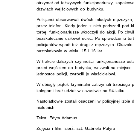
otrzymał od fałszywych funkcjonariuszy, zapakowa
drzwiach wejściowych do budynku.
Policjanci obserwowali dwóch młodych mężczyzn, k
przez telefon. Kiedy jeden z nich podszedł pod 
torbę, funkcjonariusze wkroczyli do akcji. Po chw
bezskutecznie usiłował uciec. Po sprawdzeniu tor
policjantów wpadł też drugi z mężczyzn. Okazało 
nastolatkowie w wieku 15 i 16 lat.
W trakcie dalszych czynności funkcjonariusze ust
przed wejściem do budynku, wezwali na miejsce c
jednostce policji, zwrócili je właścicielowi.
W ubiegły piątek kryminalni zatrzymali trzeciego 
kolegami brał udział w oszustwie na 94-latku.
Nastolatkowie zostali osadzeni w policyjnej izbi
nieletnich.
Tekst: Edyta Adamus
Zdjęcia i film: sierż. szt. Gabriela Putyra