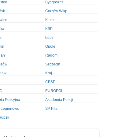
ystok
Bydgoszcz
ńsk
Gorzów Wlkp.
wice
Kielce
ków
KSP
in
Łódź
tyn
Opole
nań
Radom
szów
Szczecin
cław
Kraj
CBŚP
C
EUROPOL
ta Policyjna
Akademia Policji
 Legionowo
SP Piła
łupsk