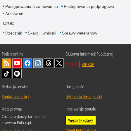
Postępowania o zamówienia
Postępowania podprogowe
Archiwum
Kontakt
Rzecznik
Skargi i wnioski
Sprawy weteranów
Policja
online
Biuletyn Informacji Publicznej
BIP KGP
Redakcja serwisu
Dostępność
Kontakt z redakcją
Deklaracja dostępności
Nota prawna
Inne wersje portalu
Chcesz wykorzystać materiał
Wersja tekstowa
z serwisu Policja.pl.
About Polish Police
Zapoznaj się z zasadami