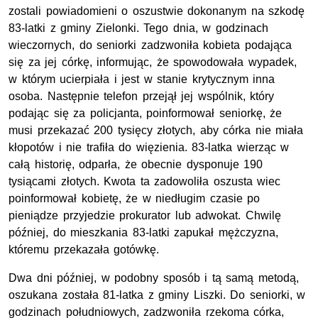
zostali powiadomieni o oszustwie dokonanym na szkodę
83-latki z gminy Zielonki. Tego dnia, w godzinach
wieczornych, do seniorki zadzwoniła kobieta podająca
się za jej córkę, informując, że spowodowała wypadek,
w którym ucierpiała i jest w stanie krytycznym inna
osoba. Następnie telefon przejął jej wspólnik, który
podając się za policjanta, poinformował seniorkę, że
musi przekazać 200 tysięcy złotych, aby córka nie miała
kłopotów i nie trafiła do więzienia. 83-latka wierząc w
całą historię, odparła, że obecnie dysponuje 190
tysiącami złotych. Kwota ta zadowoliła oszusta wiec
poinformował kobietę, że w niedługim czasie po
pieniądze przyjedzie prokurator lub adwokat. Chwilę
później, do mieszkania 83-latki zapukał mężczyzna,
któremu przekazała gotówkę.
Dwa dni później, w podobny sposób i tą samą metodą,
oszukana została 81-latka z gminy Liszki. Do seniorki, w
godzinach południowych, zadzwoniła rzekoma córka,