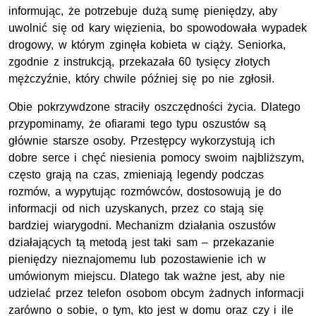
informując, że potrzebuje dużą sumę pieniędzy, aby
uwolnić się od kary więzienia, bo spowodowała wypadek
drogowy, w którym zginęła kobieta w ciąży. Seniorka,
zgodnie z instrukcją, przekazała 60 tysięcy złotych
mężczyźnie, który chwile później się po nie zgłosił.
Obie pokrzywdzone straciły oszczędności życia. Dlatego
przypominamy, że ofiarami tego typu oszustów są
głównie starsze osoby. Przestępcy wykorzystują ich
dobre serce i chęć niesienia pomocy swoim najbliższym,
często grają na czas, zmieniają legendy podczas
rozmów, a wypytując rozmówców, dostosowują je do
informacji od nich uzyskanych, przez co stają się
bardziej wiarygodni. Mechanizm działania oszustów
działających tą metodą jest taki sam – przekazanie
pieniędzy nieznajomemu lub pozostawienie ich w
umówionym miejscu. Dlatego tak ważne jest, aby nie
udzielać przez telefon osobom obcym żadnych informacji
zarówno o sobie, o tym, kto jest w domu oraz czy i ile