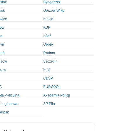
ystok
Bydgoszcz
ńsk
Gorzów Wlkp.
wice
Kielce
ków
KSP
in
Łódź
tyn
Opole
nań
Radom
szów
Szczecin
cław
Kraj
CBŚP
C
EUROPOL
ta Policyjna
Akademia Policji
 Legionowo
SP Piła
łupsk