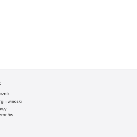
Kradzieże z włamaniem
Kultura
Logistyka, wyposażenie
Materiały wybuchowe
Nagrodzeni policjanci
Napady na banki
Napady na taksówkarzy
Napady na tiry
Nielegalny handel farmaceutykami
t
Nietrzeźwi kierujący
cznik
Nietrzeźwi opiekunowie
gi i wnioski
Nietrzeźwi pracownicy
awy
eranów
Niszczenie mienia
Nowoczesne technologie w pracy Policji
Odpowiedzialność majątkowa Policji