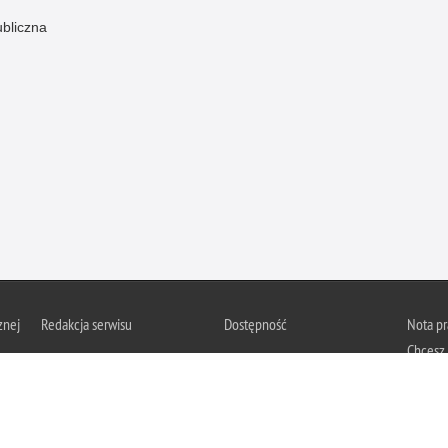
ubliczna
znej
Redakcja serwisu
Dostępność
Nota p
Chcesz 
Kontakt z redakcją
Deklaracja dostępności
z serwis
Zapozna
Polityk