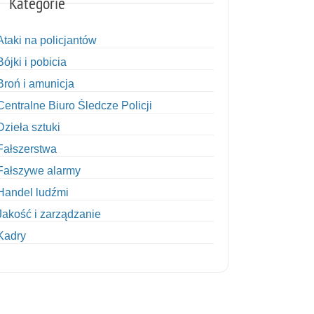
Kategorie
Ataki na policjantów
Bójki i pobicia
Broń i amunicja
Centralne Biuro Śledcze Policji
Dzieła sztuki
Fałszerstwa
Fałszywe alarmy
Handel ludźmi
Jakość i zarządzanie
Kadry
Kobiety w Policji
Korupcja
Kradzież