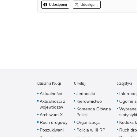
Udostępnij
Udostępnij
Działania Policji
O Policji
Statystyka
Aktualności
Jednostki
Informac
Aktualności z
Kierownictwo
Ogólne st
województw
Komenda Główna
Wybrane
Archiwum X
Policji
statystyki
Ruch drogowy
Organizacja
Kodeks k
Poszukiwani
Policja w III RP
Ruch dr