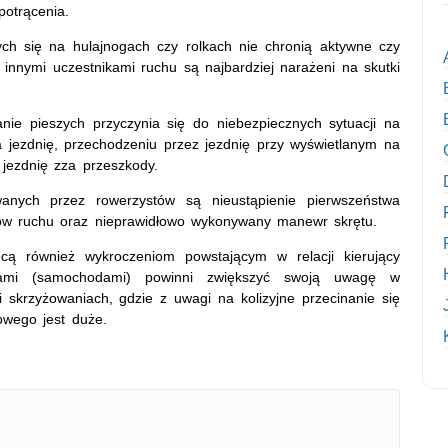
potrącenia.
ych się na hulajnogach czy rolkach nie chronią aktywne czy
innymi uczestnikami ruchu są najbardziej narażeni na skutki
ie pieszych przyczynia się do niebezpiecznych sytuacji na
 jezdnię, przechodzeniu przez jezdnię przy wyświetlanym na
 jezdnię zza przeszkody.
nych przez rowerzystów są nieustąpienie pierwszeństwa
ków ruchu oraz nieprawidłowo wykonywany manewr skrętu.
ęcą również wykroczeniom powstającym w relacji kierujący
zdami (samochodami) powinni zwiększyć swoją uwagę w
 skrzyżowaniach, gdzie z uwagi na kolizyjne przecinanie się
owego jest duże.