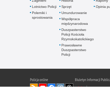
Zaginieni
Historia
Raporty
Lotnictwo Policji
Sprzęt
Opinia p
Polemiki i
Umundurowanie
sprostowania
Współpraca
międzynarodowa
Duszpasterstwo
Policji Kościoła
Rzymskokatolickiego
Prawosławne
Duszpasterstwo
Policji
Policja
online
Biuletyn Informacji Public
BIP KGP