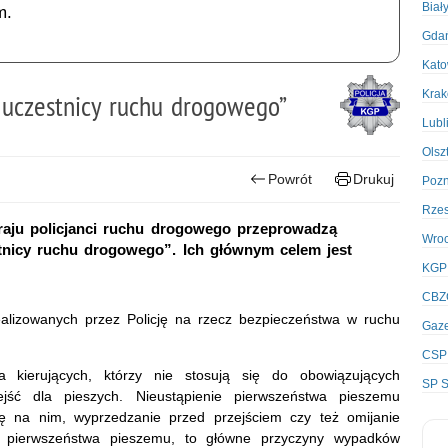
Biał
m.
Gda
Kato
Kra
i uczestnicy ruchu drogowego”
Lubl
Olsz
Powrót
Drukuj
Poz
Rze
 kraju policjanci ruchu drogowego przeprowadzą
Wro
tnicy ruchu drogowego”. Ich głównym celem jest
KGP
CBZ
alizowanych przez Policję na rzecz bezpieczeństwa w ruchu
Gaze
CSP
 kierujących, którzy nie stosują się do obowiązujących
SP S
ść dla pieszych. Nieustąpienie pierwszeństwa pieszemu
ę na nim, wyprzedzanie przed przejściem czy też omijanie
ia pierwszeństwa pieszemu, to główne przyczyny wypadków