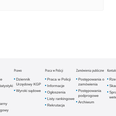
Prawo
Praca w Policji
Zamówienia publiczne
Kontak
je
Dziennik
Praca w Policji
Postępowania o
Rze
Urzędowy KGP
zamówienia
atystyki
Informacje
Skar
Wyroki sądowe
Postępowania
Ogłoszenia
Spr
podprogowe
wet
Listy rankingowe
Archiwum
arny
Rekrutacja
ogowy