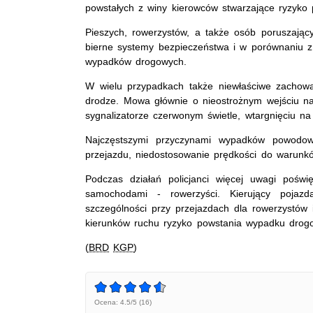
powstałych z winy kierowców stwarzające ryzyko 
Pieszych, rowerzystów, a także osób poruszając
bierne systemy bezpieczeństwa i w porównaniu z 
wypadków drogowych.
W wielu przypadkach także niewłaściwe zachowan
drodze. Mowa głównie o nieostrożnym wejściu na
sygnalizatorze czerwonym świetle, wtargnięciu na
Najczęstszymi przyczynami wypadków powodowa
przejazdu, niedostosowanie prędkości do warun
Podczas działań policjanci więcej uwagi poświ
samochodami - rowerzyści. Kierujący poja
szczególności przy przejazdach dla rowerzystów i
kierunków ruchu ryzyko powstania wypadku drog
(BRD
KGP
)
Ocena: 4.5/5 (16)