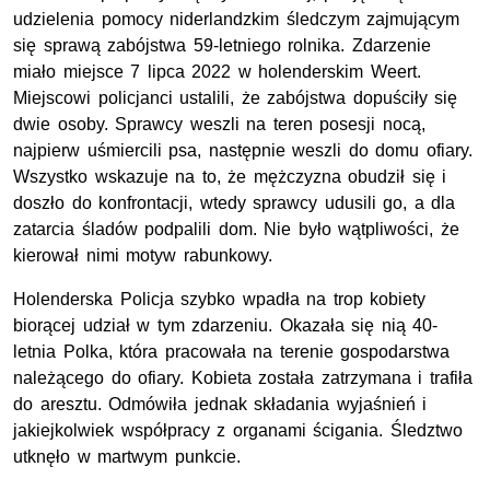
udzielenia pomocy niderlandzkim śledczym zajmującym
się sprawą zabójstwa 59-letniego rolnika. Zdarzenie
miało miejsce 7 lipca 2022 w holenderskim Weert.
Miejscowi policjanci ustalili, że zabójstwa dopuściły się
dwie osoby. Sprawcy weszli na teren posesji nocą,
najpierw uśmiercili psa, następnie weszli do domu ofiary.
Wszystko wskazuje na to, że mężczyzna obudził się i
doszło do konfrontacji, wtedy sprawcy udusili go, a dla
zatarcia śladów podpalili dom. Nie było wątpliwości, że
kierował nimi motyw rabunkowy.
Holenderska Policja szybko wpadła na trop kobiety
biorącej udział w tym zdarzeniu. Okazała się nią 40-
letnia Polka, która pracowała na terenie gospodarstwa
należącego do ofiary. Kobieta została zatrzymana i trafiła
do aresztu. Odmówiła jednak składania wyjaśnień i
jakiejkolwiek współpracy z organami ścigania. Śledztwo
utknęło w martwym punkcie.