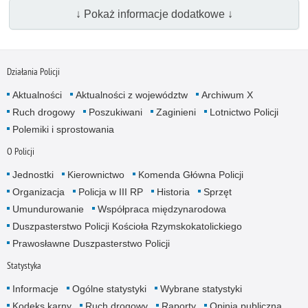
↓ Pokaż informacje dodatkowe ↓
Działania Policji
Aktualności
Aktualności z województw
Archiwum X
Ruch drogowy
Poszukiwani
Zaginieni
Lotnictwo Policji
Polemiki i sprostowania
O Policji
Jednostki
Kierownictwo
Komenda Główna Policji
Organizacja
Policja w III RP
Historia
Sprzęt
Umundurowanie
Współpraca międzynarodowa
Duszpasterstwo Policji Kościoła Rzymskokatolickiego
Prawosławne Duszpasterstwo Policji
Statystyka
Informacje
Ogólne statystyki
Wybrane statystyki
Kodeks karny
Ruch drogowy
Raporty
Opinia publiczna