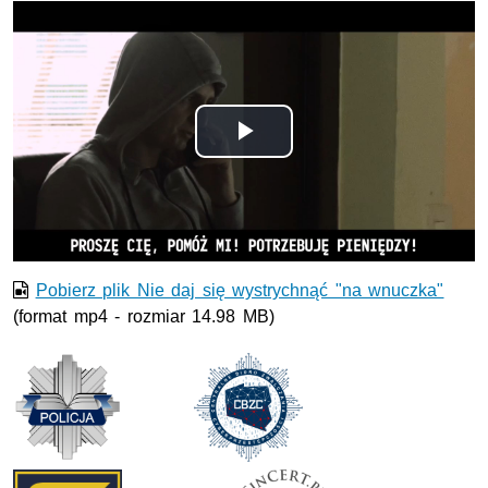
Odtwórz
wideo
Pobierz plik Nie daj się wystrychnąć "na wnuczka"
(format mp4 - rozmiar 14.98 MB)