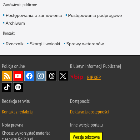
Zamówienia publiczne
Postępowania o zamówienia
Postępowania podprogowe
Archiwum
Kontakt
Rzecznik
Skargi i wnioski
Sprawy weteranów
Policja
online
Biuletyn Informacji Publicznej
BIP KGP
Redakcja serwisu
Dostępność
Kontakt z redakcją
Deklaracja dostępności
Nota prawna
Inne wersje portalu
Chcesz wykorzystać materiał
Wersja tekstowa
z serwisu Policja.pl.