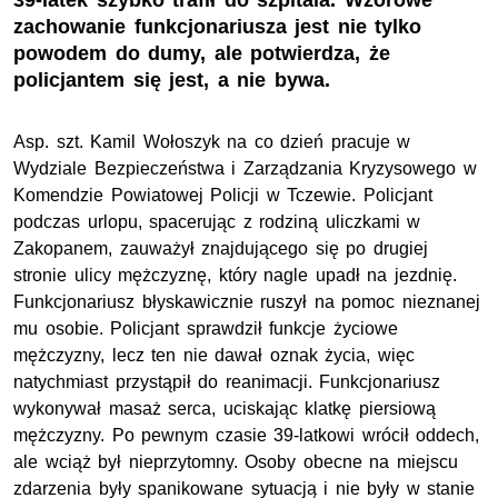
39-latek szybko trafił do szpitala. Wzorowe
zachowanie funkcjonariusza jest nie tylko
powodem do dumy, ale potwierdza, że
policjantem się jest, a nie bywa.
Asp. szt.
Kamil Wołoszyk na co dzień pracuje w
Wydziale Bezpieczeństwa i Zarządzania Kryzysowego w
Komendzie Powiatowej Policji w Tczewie. Policjant
podczas urlopu, spacerując z rodziną uliczkami w
Zakopanem, zauważył znajdującego się po drugiej
stronie ulicy mężczyznę, który nagle upadł na jezdnię.
Funkcjonariusz błyskawicznie ruszył na pomoc nieznanej
mu osobie. Policjant sprawdził funkcje życiowe
mężczyzny, lecz ten nie dawał oznak życia, więc
natychmiast przystąpił do reanimacji. Funkcjonariusz
wykonywał masaż serca, uciskając klatkę piersiową
mężczyzny. Po pewnym czasie 39-latkowi wrócił oddech,
ale wciąż był nieprzytomny. Osoby obecne na miejscu
zdarzenia były spanikowane sytuacją i nie były w stanie