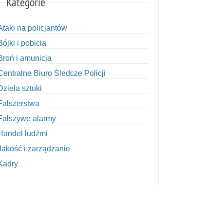
Kategorie
Ataki na policjantów
Bójki i pobicia
Broń i amunicja
Centralne Biuro Śledcze Policji
Dzieła sztuki
Fałszerstwa
Fałszywe alarmy
Handel ludźmi
Jakość i zarządzanie
Kadry
Kobiety w Policji
Korupcja
Kradzież