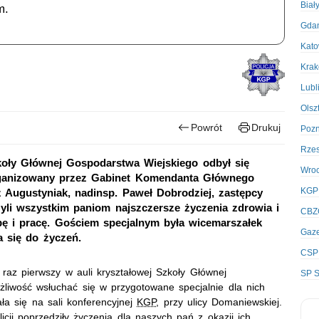
Biał
m.
Gda
Kato
Kra
Lubl
Olsz
Powrót
Drukuj
Poz
Rze
zkoły Głównej Gospodarstwa Wiejskiego odbył się
Wro
organizowany przez Gabinet Komendanta Głównego
KGP
sz Augustyniak, nadinsp. Paweł Dobrodziej, zastępcy
yli wszystkim paniom najszczersze życzenia zdrowia i
CBZ
bę i pracę. Gościem specjalnym była wicemarszałek
Gaze
 się do życzeń.
CSP
raz pierwszy w auli kryształowej Szkoły Głównej
SP S
liwość wsłuchać się w przygotowane specjalnie dla nich
ła się na sali konferencyjnej
KGP
, przy ulicy Domaniewskiej.
icji poprzedziły życzenia dla naszych pań z okazji ich