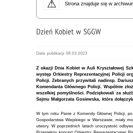
Strona znajduje się w archiwu
Dzień Kobiet w SGGW
Data publikacji 08.03.2023
Z okazji Dnia Kobiet w Auli Kryształowej S
występ Orkiestry Reprezentacyjnej Policji 
Policji. Zebranych przywitali nadinsp. Dariu
Komendanta Głównego Policji. Wspólnie złoż
wszelkiej pomyślności. Podziękowali za służ
Sejmu Małgorzata Gosiewska, która dołączyła
W tym roku Panie z Komendy Głównej Policji, po 
Gospodarstwa Wiejskiego w Warszawie, miały moż
utwory. W poprzednich latach uroczystość odbywa
Przepiękny koncert Orkiestry Reprezentacyjnej Pol