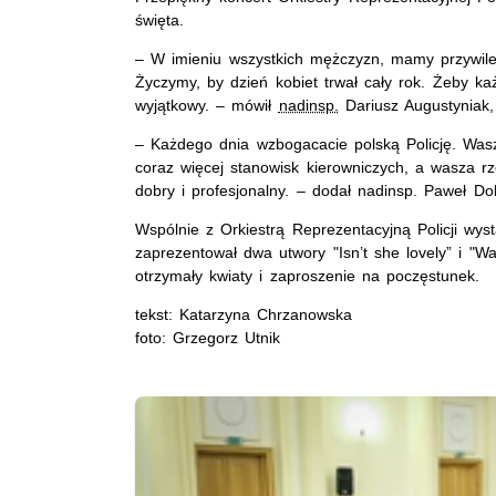
święta.
– W imieniu wszystkich mężczyzn, mamy przywilej
Życzymy, by dzień kobiet trwał cały rok. Żeby ka
wyjątkowy. – mówił
nadinsp.
Dariusz Augustyniak,
– Każdego dnia wzbogacacie polską Policję. Wasze
coraz więcej stanowisk kierowniczych, a wasza rz
dobry i profesjonalny. – dodał nadinsp. Paweł Do
Wspólnie z Orkiestrą Reprezentacyjną Policji wys
zaprezentował dwa utwory "
Isn’t she lovely
” i "W
otrzymały kwiaty i zaproszenie na poczęstunek.
tekst: Katarzyna Chrzanowska
foto: Grzegorz Utnik