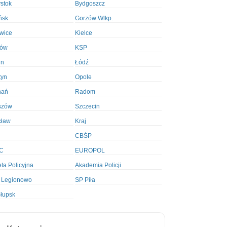
ystok
Bydgoszcz
ńsk
Gorzów Wlkp.
wice
Kielce
ków
KSP
in
Łódź
tyn
Opole
nań
Radom
szów
Szczecin
cław
Kraj
CBŚP
C
EUROPOL
ta Policyjna
Akademia Policji
 Legionowo
SP Piła
łupsk