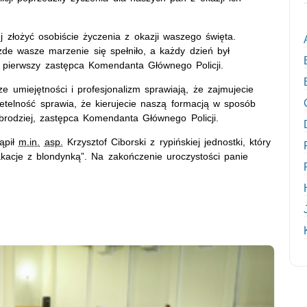
 złożyć osobiście życzenia z okazji waszego święta.
żde wasze marzenie się spełniło, a każdy dzień był
 pierwszy zastępca Komendanta Głównego Policji.
 umiejętności i profesjonalizm sprawiają, że zajmujecie
etelność sprawia, że kierujecie naszą formacją w sposób
brodziej, zastępca Komendanta Głównego Policji.
tąpił
m.in.
asp.
Krzysztof Ciborski z rypińskiej jednostki, który
akacje z blondynką”. Na zakończenie uroczystości panie