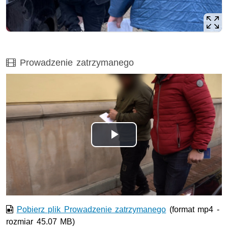
Film
Prowadzenie zatrzymanego
Odtwórz
wideo
Pobierz plik Prowadzenie zatrzymanego
(format mp4 -
rozmiar 45.07 MB)