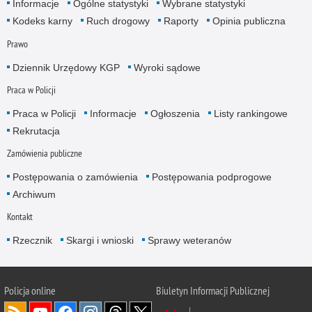
Informacje
Ogólne statystyki
Wybrane statystyki
Kodeks karny
Ruch drogowy
Raporty
Opinia publiczna
Prawo
Dziennik Urzędowy KGP
Wyroki sądowe
Praca w Policji
Praca w Policji
Informacje
Ogłoszenia
Listy rankingowe
Rekrutacja
Zamówienia publiczne
Postępowania o zamówienia
Postępowania podprogowe
Archiwum
Kontakt
Rzecznik
Skargi i wnioski
Sprawy weteranów
Policja
online
Biuletyn Informacji Publicznej