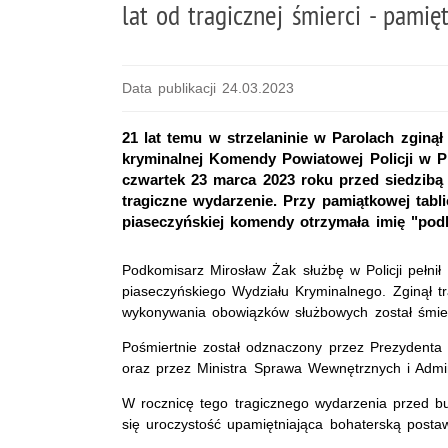
lat od tragicznej śmierci - pamię
Data publikacji 24.03.2023
21 lat temu w strzelaninie w Parolach zginął
kryminalnej Komendy Powiatowej Policji w Pi
czwartek 23 marca 2023 roku przed siedzibą
tragiczne wydarzenie. Przy pamiątkowej tablic
piaseczyńskiej komendy otrzymała imię "pod
Podkomisarz Mirosław Żak służbę w Policji pełnił
piaseczyńskiego Wydziału Kryminalnego. Zginął tr
wykonywania obowiązków służbowych został śmier
Pośmiertnie został odznaczony przez Prezydenta R
oraz przez Ministra Sprawa Wewnętrznych i Admini
W rocznicę tego tragicznego wydarzenia przed b
się uroczystość upamiętniająca bohaterską postaw