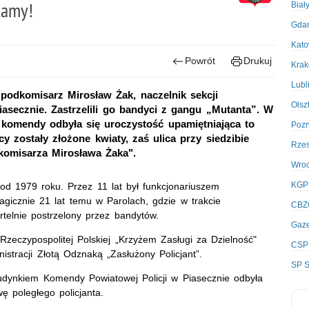
tamy!
Biał
Gda
Kato
Powrót
Drukuj
Kra
Lubl
 podkomisarz Mirosław Żak, naczelnik sekcji
Olsz
asecznie. Zastrzelili go bandyci z gangu „Mutanta”. W
 komendy odbyła się uroczystość upamiętniająca to
Poz
y zostały złożone kwiaty, zaś ulica przy siedzibie
Rze
komisarza Mirosława Żaka".
Wro
KGP
 od 1979 roku. Przez 11 lat był funkcjonariuszem
agicznie 21 lat temu w Parolach, gdzie w trakcie
CBZ
telnie postrzelony przez bandytów.
Gaze
zeczypospolitej Polskiej „Krzyżem Zasługi za Dzielność"
CSP
stracji Złotą Odznaką „Zasłużony Policjant”.
SP S
udynkiem Komendy Powiatowej Policji w Piasecznie odbyła
ę poległego policjanta.