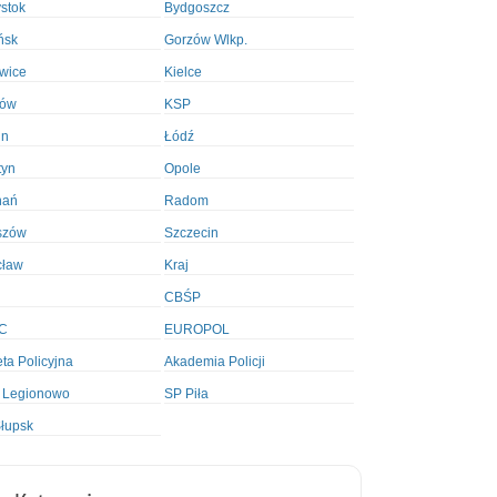
ystok
Bydgoszcz
ńsk
Gorzów Wlkp.
wice
Kielce
ków
KSP
in
Łódź
tyn
Opole
nań
Radom
szów
Szczecin
cław
Kraj
CBŚP
C
EUROPOL
ta Policyjna
Akademia Policji
 Legionowo
SP Piła
łupsk