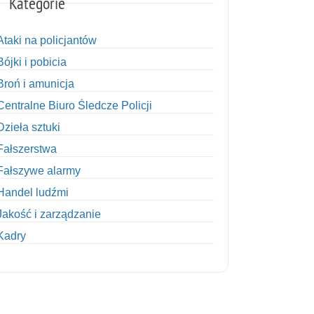
Kategorie
Ataki na policjantów
Bójki i pobicia
Broń i amunicja
Centralne Biuro Śledcze Policji
Dzieła sztuki
Fałszerstwa
Fałszywe alarmy
Handel ludźmi
Jakość i zarządzanie
Kadry
Kobiety w Policji
Korupcja
Kradzież