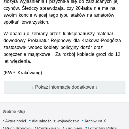
złożyła wyjaśnienia i przyznała się do zarzucanych jej
czynów. Śledczy sprawdzają, czy 20-latka nie ma na
swoim koncie więcej tego typu ataków na amatorów
spotkań towarzyskich.
W oparciu o zebrany przez funkcjonariuszy materiał
dowodowy Prokuratur Rejonowy dla Krakowa-Podgórza
zastosował wobec kobiety policyjny dozór oraz
poręczenie majątkowe. Za rozbój kobiecie grozi do 12
lat więzienia.
(
KWP
Kraków/mg)
↓ Pokaż informacje dodatkowe ↓
Działania Policji
Aktualności
Aktualności z województw
Archiwum X
Ruch drogowy
Poszukiwani
Zaginieni
Lotnictwo Policji