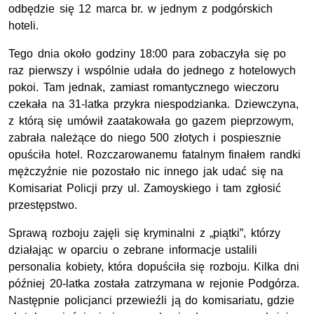
odbędzie się 12 marca
br
. w jednym z podgórskich
hoteli.
Tego dnia około godziny 18:00 para zobaczyła się po
raz pierwszy i wspólnie udała do jednego z hotelowych
pokoi. Tam jednak, zamiast romantycznego wieczoru
czekała na 31-latka przykra niespodzianka. Dziewczyna,
z którą się umówił zaatakowała go gazem pieprzowym,
zabrała należące do niego 500 złotych i pospiesznie
opuściła hotel. Rozczarowanemu fatalnym finałem randki
mężczyźnie nie pozostało nic innego jak udać się na
Komisariat Policji przy
ul
. Zamoyskiego i tam zgłosić
przestępstwo.
Sprawą rozboju zajęli się kryminalni z „piątki”, którzy
działając w oparciu o zebrane informacje ustalili
personalia kobiety, która dopuściła się rozboju. Kilka dni
później 20-latka została zatrzymana w rejonie Podgórza.
Następnie policjanci przewieźli ją do komisariatu, gdzie