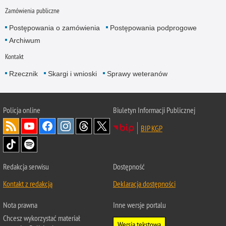
Zamówienia publiczne
Postępowania o zamówienia
Postępowania podprogowe
Archiwum
Kontakt
Rzecznik
Skargi i wnioski
Sprawy weteranów
Policja
online
Biuletyn Informacji Publicznej
BIP KGP
Redakcja serwisu
Dostępność
Kontakt z redakcją
Deklaracja dostępności
Nota prawna
Inne wersje portalu
Chcesz wykorzystać materiał
Wersja tekstowa