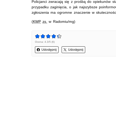
Policjanci zwracają się z prośbą do opiekunów s
przypadku zaginięcia, o jak najszybsze poinformo
zgłoszenia ma ogromne znaczenie w skuteczności
(
KWP
zs.
w Radomiu/mg)
Ocena: 4.3/5 (6)
Udostępnij
Udostępnij