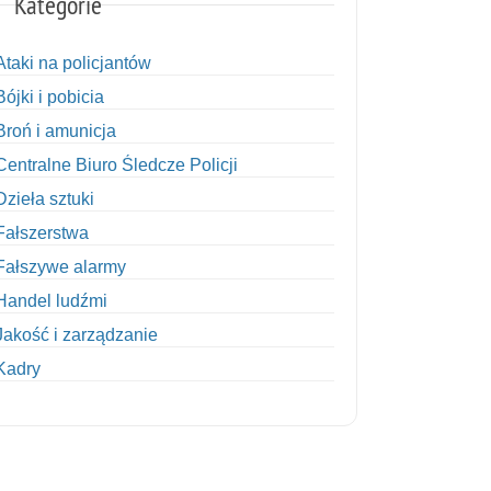
Kategorie
Ataki na policjantów
Bójki i pobicia
Broń i amunicja
Centralne Biuro Śledcze Policji
Dzieła sztuki
Fałszerstwa
Fałszywe alarmy
Handel ludźmi
Jakość i zarządzanie
Kadry
Kobiety w Policji
Korupcja
Kradzież