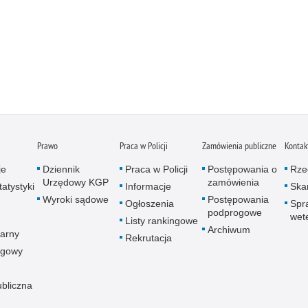
Prawo
Praca w Policji
Zamówienia publiczne
Kontak
je
Dziennik
Praca w Policji
Postępowania o
Rze
Urzędowy KGP
zamówienia
atystyki
Informacje
Skar
Wyroki sądowe
Postępowania
Ogłoszenia
Spr
podprogowe
wet
Listy rankingowe
Archiwum
arny
Rekrutacja
ogowy
ubliczna