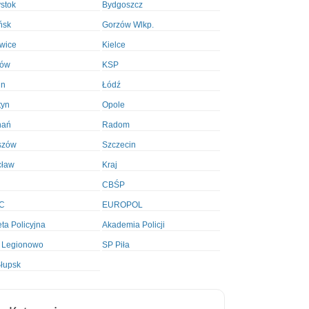
ystok
Bydgoszcz
ńsk
Gorzów Wlkp.
wice
Kielce
ków
KSP
in
Łódź
tyn
Opole
nań
Radom
szów
Szczecin
cław
Kraj
CBŚP
C
EUROPOL
ta Policyjna
Akademia Policji
 Legionowo
SP Piła
łupsk