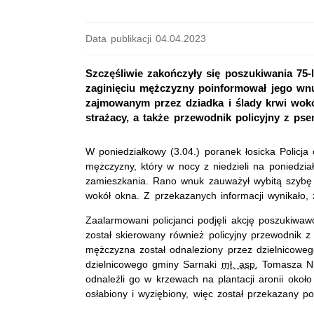
Data publikacji 04.04.2023
Szczęśliwie zakończyły się poszukiwania 75-
zaginięciu mężczyzny poinformował jego wnu
zajmowanym przez dziadka i ślady krwi wokół
strażacy, a także przewodnik policyjny z pse
W poniedziałkowy (3.04.) poranek łosicka Policja 
mężczyzny, który w nocy z niedzieli na poniedzia
zamieszkania. Rano wnuk zauważył wybitą szybę
wokół okna. Z przekazanych informacji wynikało, 
Zaalarmowani policjanci podjęli akcję poszukiwaw
został skierowany również policyjny przewodnik 
mężczyzna został odnaleziony przez dzielnicowe
dzielnicowego gminy Sarnaki
mł. asp.
Tomasza Nie
odnaleźli go w krzewach na plantacji aronii okoł
osłabiony i wyziębiony, więc został przekazany 