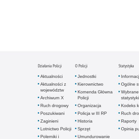
Działania Policji
O Policji
Statystyka
Aktualności
Jednostki
Informac
Aktualności z
Kierownictwo
Ogólne st
województw
Komenda Główna
Wybrane
Archiwum X
Policji
statystyki
Ruch drogowy
Organizacja
Kodeks k
Poszukiwani
Policja w III RP
Ruch dr
Zaginieni
Historia
Raporty
Lotnictwo Policji
Sprzęt
Opinia p
Polemiki i
Umundurowanie