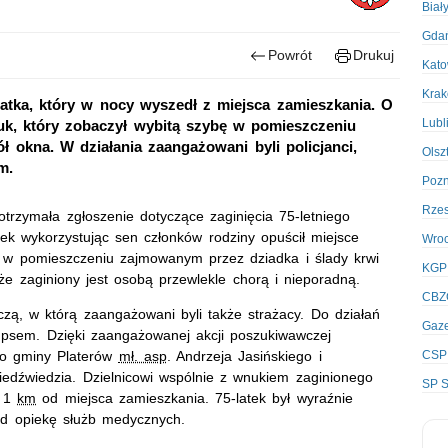
Biał
Gda
Powrót
Drukuj
Kato
Kra
latka, który w nocy wyszedł z miejsca zamieszkania. O
Lubl
k, który zobaczył wybitą szybę w pomieszczeniu
 okna. W działania zaangażowani byli policjanci,
Olsz
m.
Poz
Rze
otrzymała zgłoszenie dotyczące zaginięcia 75-letniego
łek wykorzystując sen członków rodziny opuścił miejsce
Wro
 w pomieszczeniu zajmowanym przez dziadka i ślady krwi
KGP
że zaginiony jest osobą przewlekle chorą i nieporadną.
CBZ
czą, w którą zaangażowani byli także strażacy. Do działań
Gaze
z psem. Dzięki zaangażowanej akcji poszukiwawczej
CSP
go gminy Platerów
mł. asp
. Andrzeja Jasińskiego i
dźwiedzia. Dzielnicowi wspólnie z wnukiem zaginionego
SP S
o 1
km
od miejsca zamieszkania. 75-latek był wyraźnie
pod opiekę służb medycznych.