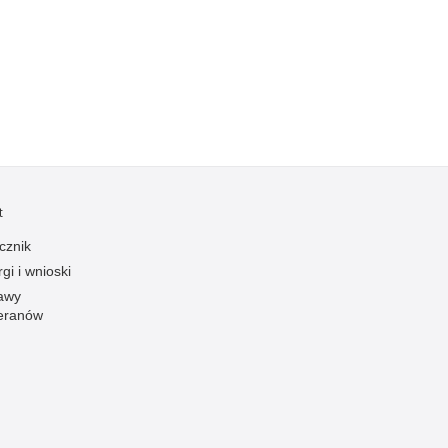
Kradzieże z włamaniem
Kultura
Logistyka, wyposażenie
Materiały wybuchowe
Nagrodzeni policjanci
Napady na banki
Napady na taksówkarzy
t
Napady na tiry
cznik
Nielegalny handel farmaceutykami
gi i wnioski
Nietrzeźwi kierujący
awy
eranów
Nietrzeźwi opiekunowie
Nietrzeźwi pracownicy
Niszczenie mienia
Nowoczesne technologie w pracy Policji
Odpowiedzialność majątkowa Policji