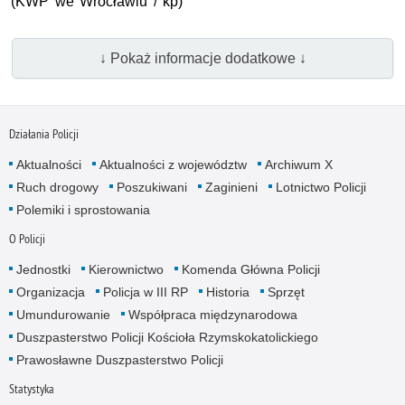
(
KWP
we Wrocławiu / kp)
↓ Pokaż informacje dodatkowe ↓
Działania Policji
Aktualności
Aktualności z województw
Archiwum X
Ruch drogowy
Poszukiwani
Zaginieni
Lotnictwo Policji
Polemiki i sprostowania
O Policji
Jednostki
Kierownictwo
Komenda Główna Policji
Organizacja
Policja w III RP
Historia
Sprzęt
Umundurowanie
Współpraca międzynarodowa
Duszpasterstwo Policji Kościoła Rzymskokatolickiego
Prawosławne Duszpasterstwo Policji
Statystyka