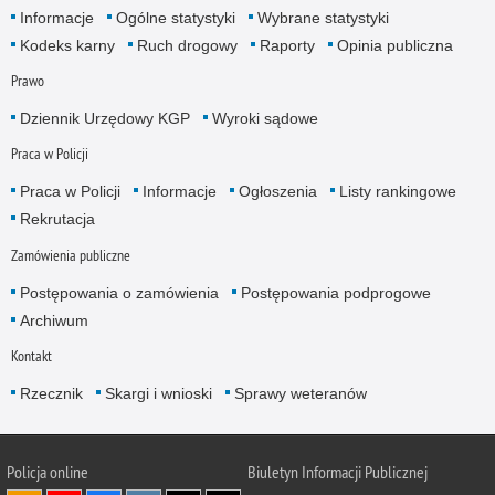
Informacje
Ogólne statystyki
Wybrane statystyki
Kodeks karny
Ruch drogowy
Raporty
Opinia publiczna
Prawo
Dziennik Urzędowy KGP
Wyroki sądowe
Praca w Policji
Praca w Policji
Informacje
Ogłoszenia
Listy rankingowe
Rekrutacja
Zamówienia publiczne
Postępowania o zamówienia
Postępowania podprogowe
Archiwum
Kontakt
Rzecznik
Skargi i wnioski
Sprawy weteranów
Policja
online
Biuletyn Informacji Publicznej