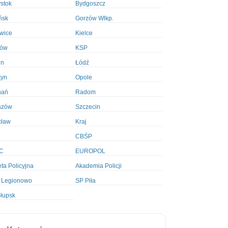
ystok
Bydgoszcz
ńsk
Gorzów Wlkp.
wice
Kielce
ków
KSP
in
Łódź
tyn
Opole
nań
Radom
szów
Szczecin
cław
Kraj
CBŚP
C
EUROPOL
ta Policyjna
Akademia Policji
 Legionowo
SP Piła
łupsk