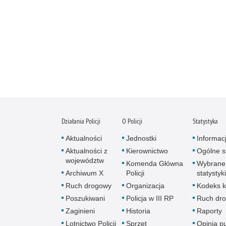
Działania Policji
O Policji
Statystyka
Aktualności
Jednostki
Informac
Aktualności z
Kierownictwo
Ogólne st
województw
Komenda Główna
Wybrane
Archiwum X
Policji
statystyki
Ruch drogowy
Organizacja
Kodeks k
Poszukiwani
Policja w III RP
Ruch dr
Zaginieni
Historia
Raporty
Lotnictwo Policji
Sprzęt
Opinia p