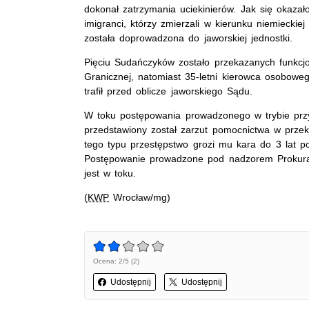
dokonał zatrzymania uciekinierów. Jak się okazało
imigranci, którzy zmierzali w kierunku niemieckiej
została doprowadzona do jaworskiej jednostki.
Pięciu Sudańczyków zostało przekazanych funkcj
Granicznej, natomiast 35-letni kierowca osobowe
trafił przed oblicze jaworskiego Sądu.
W toku postępowania prowadzonego w trybie pr
przedstawiony został zarzut pomocnictwa w prze
tego typu przestępstwo grozi mu kara do 3 lat p
Postępowanie prowadzone pod nadzorem Prokura
jest w toku.
(
KWP
Wrocław/mg)
Ocena: 2/5 (2)
Udostępnij
Udostępnij