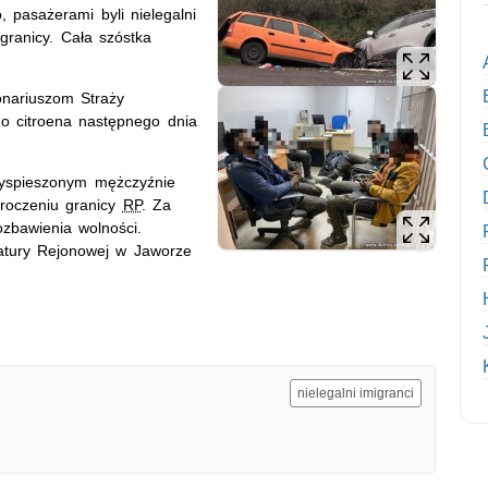
, pasażerami byli nielegalni
 granicy. Cała szóstka
onariuszom Straży
go citroena następnego dnia
zyspieszonym mężczyźnie
kroczeniu granicy
RP
. Za
ozbawienia wolności.
tury Rejonowej w Jaworze
nielegalni imigranci