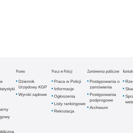
Prawo
Praca w Policji
Zamówienia publiczne
Kontak
je
Dziennik
Praca w Policji
Postępowania o
Rze
Urzędowy KGP
zamówienia
atystyki
Informacje
Skar
Wyroki sądowe
Postępowania
Ogłoszenia
Spr
podprogowe
wet
Listy rankingowe
Archiwum
arny
Rekrutacja
ogowy
ubliczna