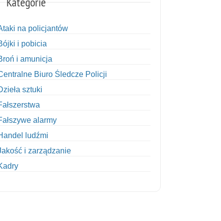
Kategorie
Ataki na policjantów
Bójki i pobicia
Broń i amunicja
Centralne Biuro Śledcze Policji
Dzieła sztuki
Fałszerstwa
Fałszywe alarmy
Handel ludźmi
Jakość i zarządzanie
Kadry
Kobiety w Policji
Korupcja
Kradzież