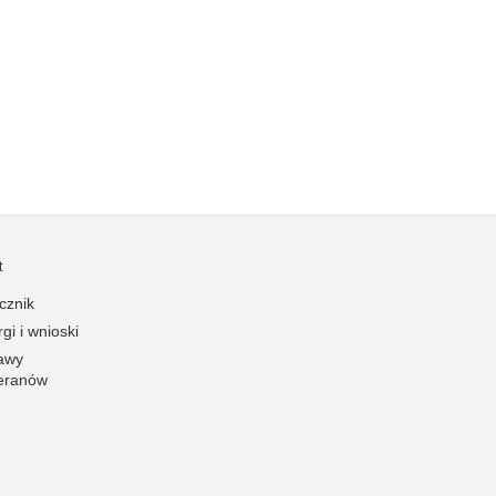
Kradzieże z włamaniem
Kultura
Logistyka, wyposażenie
Materiały wybuchowe
Nagrodzeni policjanci
Napady na banki
Napady na taksówkarzy
Napady na tiry
t
Nielegalny handel farmaceutykami
cznik
Nietrzeźwi kierujący
gi i wnioski
Nietrzeźwi opiekunowie
awy
eranów
Nietrzeźwi pracownicy
Niszczenie mienia
Nowoczesne technologie w pracy Policji
Odpowiedzialność majątkowa Policji