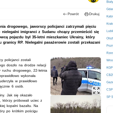
Biał
Gda
Powrót
Drukuj
Kato
Kra
ia drogowego, jaworscy policjanci zatrzymali pięciu
Lubl
 nielegalni imigranci z Sudanu chcący przemieścić się
cą pojazdu był 35-letni mieszkaniec Ukrainy, który
Olsz
 granicy RP. Nielegalni pasażerowie zostali przekazani
Poz
Rze
y policjanci zostali
Wro
go doszło na drodze relacji
KGP
y ruchu drogowego, 22-letnia
CBZ
eprawidłowo wykonała
uderzyła w prawidłowo
Gaze
ącznie 6 osób.
CSP
ny. Jak się okazało
SP S
 którzy próbowali uciec z
kiej kopalni bazaltu. Na
tóry po krótkim pościgu