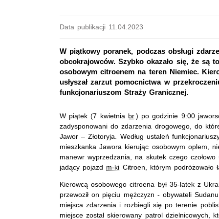
Data publikacji 11.04.2023
W piątkowy poranek, podczas obsługi zdarzen
obcokrajowców. Szybko okazało się, że są to
osobowym citroenem na teren Niemiec. Kierow
usłyszał zarzut pomocnictwa w przekroczeniu
funkcjonariuszom Straży Granicznej.
W piątek (7 kwietnia
br
.) po godzinie 9:00 jaworsc
zadysponowani do zdarzenia drogowego, do które
Jawor – Złotoryja. Według ustaleń funkcjonariusz
mieszkanka Jawora kierując osobowym oplem, ni
manewr wyprzedzania, na skutek czego czołowo 
jadący pojazd
m-ki
Citroen, którym podróżowało ł
Kierowcą osobowego citroena był 35-latek z Ukrai
przewoził on pięciu mężczyzn - obywateli Sudanu,
miejsca zdarzenia i rozbiegli się po terenie poblis
miejsce został skierowany patrol dzielnicowych, k