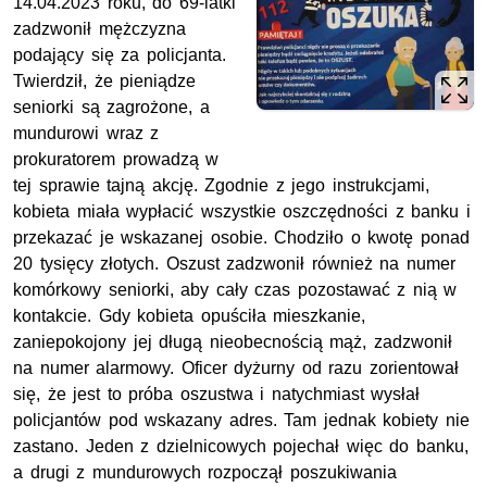
14.04.2023 roku, do 69-latki
zadzwonił mężczyzna
podający się za policjanta.
Twierdził, że pieniądze
seniorki są zagrożone, a
mundurowi wraz z
prokuratorem prowadzą w
tej sprawie tajną akcję. Zgodnie z jego instrukcjami,
kobieta miała wypłacić wszystkie oszczędności z banku i
przekazać je wskazanej osobie. Chodziło o kwotę ponad
20 tysięcy złotych. Oszust zadzwonił również na numer
komórkowy seniorki, aby cały czas pozostawać z nią w
kontakcie. Gdy kobieta opuściła mieszkanie,
zaniepokojony jej długą nieobecnością mąż, zadzwonił
na numer alarmowy. Oficer dyżurny od razu zorientował
się, że jest to próba oszustwa i natychmiast wysłał
policjantów pod wskazany adres. Tam jednak kobiety nie
zastano. Jeden z dzielnicowych pojechał więc do banku,
a drugi z mundurowych rozpoczął poszukiwania