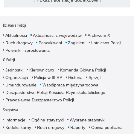
↓ Pokaż informacje dodatkowe ↓
Działania Policji
Aktualności
Aktualności z województw
Archiwum X
Ruch drogowy
Poszukiwani
Zaginieni
Lotnictwo Policji
Polemiki i sprostowania
O Policji
Jednostki
Kierownictwo
Komenda Główna Policji
Organizacja
Policja w III RP
Historia
Sprzęt
Umundurowanie
Współpraca międzynarodowa
Duszpasterstwo Policji Kościoła Rzymskokatolickiego
Prawosławne Duszpasterstwo Policji
Statystyka
Informacje
Ogólne statystyki
Wybrane statystyki
Kodeks karny
Ruch drogowy
Raporty
Opinia publiczna