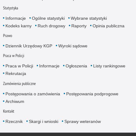
Statystyka
Informacje
Ogólne statystyki
Wybrane statystyki
Kodeks karny
Ruch drogowy
Raporty
Opinia publiczna
Prawo
Dziennik Urzędowy KGP
Wyroki sądowe
Praca w Policji
Praca w Policji
Informacje
Ogłoszenia
Listy rankingowe
Rekrutacja
Zamówienia publiczne
Postępowania o zamówienia
Postępowania podprogowe
Archiwum
Kontakt
Rzecznik
Skargi i wnioski
Sprawy weteranów