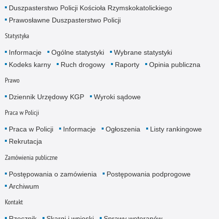
Duszpasterstwo Policji Kościoła Rzymskokatolickiego
Prawosławne Duszpasterstwo Policji
Statystyka
Informacje
Ogólne statystyki
Wybrane statystyki
Kodeks karny
Ruch drogowy
Raporty
Opinia publiczna
Prawo
Dziennik Urzędowy KGP
Wyroki sądowe
Praca w Policji
Praca w Policji
Informacje
Ogłoszenia
Listy rankingowe
Rekrutacja
Zamówienia publiczne
Postępowania o zamówienia
Postępowania podprogowe
Archiwum
Kontakt
Rzecznik
Skargi i wnioski
Sprawy weteranów