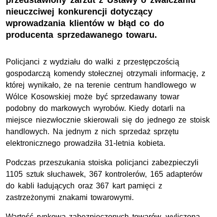
przedstawiony zarzut z Ustawy o zwalczaniu
nieuczciwej konkurencji dotyczący
wprowadzania klientów w błąd co do
producenta sprzedawanego towaru.
Policjanci z wydziału do walki z przestępczością
gospodarczą komendy stołecznej otrzymali informację, z
której wynikało, że na terenie centrum handlowego w
Wólce Kosowskiej może być sprzedawany towar
podobny do markowych wyrobów. Kiedy dotarli na
miejsce niezwłocznie skierowali się do jednego ze stoisk
handlowych. Na jednym z nich sprzedaż sprzętu
elektronicznego prowadziła 31-letnia kobieta.
Podczas przeszukania stoiska policjanci zabezpieczyli
1105 sztuk słuchawek, 367 kontrolerów, 165 adapterów
do kabli ładujących oraz 367 kart pamięci z
zastrzeżonymi znakami towarowymi.
Wartość rynkowa zabezpieczonych towarów, wyliczona