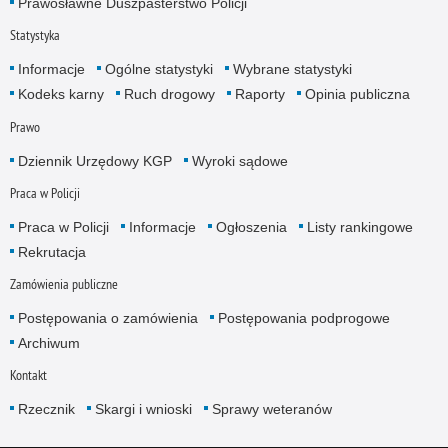
Prawosławne Duszpasterstwo Policji
Statystyka
Informacje
Ogólne statystyki
Wybrane statystyki
Kodeks karny
Ruch drogowy
Raporty
Opinia publiczna
Prawo
Dziennik Urzędowy KGP
Wyroki sądowe
Praca w Policji
Praca w Policji
Informacje
Ogłoszenia
Listy rankingowe
Rekrutacja
Zamówienia publiczne
Postępowania o zamówienia
Postępowania podprogowe
Archiwum
Kontakt
Rzecznik
Skargi i wnioski
Sprawy weteranów