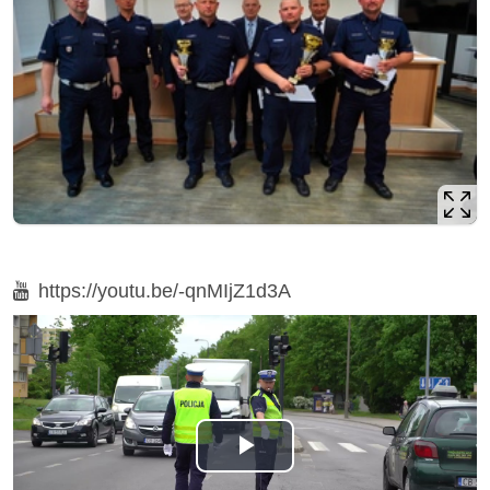
Film
https://youtu.be/-qnMIjZ1d3A
Odtwórz