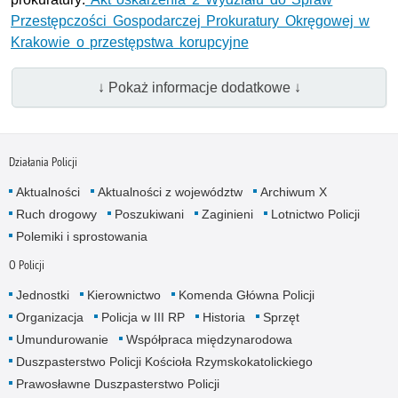
Przestępczości Gospodarczej Prokuratury Okręgowej w
Krakowie o przestępstwa korupcyjne
↓ Pokaż informacje dodatkowe ↓
Działania Policji
Aktualności
Aktualności z województw
Archiwum X
Ruch drogowy
Poszukiwani
Zaginieni
Lotnictwo Policji
Polemiki i sprostowania
O Policji
Jednostki
Kierownictwo
Komenda Główna Policji
Organizacja
Policja w III RP
Historia
Sprzęt
Umundurowanie
Współpraca międzynarodowa
Duszpasterstwo Policji Kościoła Rzymskokatolickiego
Prawosławne Duszpasterstwo Policji