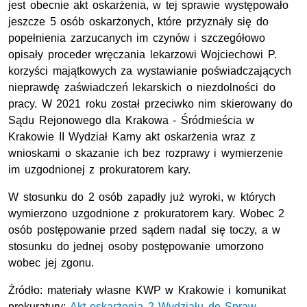
jest obecnie akt oskarżenia, w tej sprawie występowało
jeszcze 5 osób oskarżonych, które przyznały się do
popełnienia zarzucanych im czynów i szczegółowo
opisały proceder wręczania lekarzowi Wojciechowi P.
korzyści majątkowych za wystawianie poświadczających
nieprawdę zaświadczeń lekarskich o niezdolności do
pracy. W 2021 roku został przeciwko nim skierowany do
Sądu Rejonowego dla Krakowa - Śródmieścia w
Krakowie II Wydział Karny akt oskarżenia wraz z
wnioskami o skazanie ich bez rozprawy i wymierzenie
im uzgodnionej z prokuratorem kary.
W stosunku do 2 osób zapadły już wyroki, w których
wymierzono uzgodnione z prokuratorem kary. Wobec 2
osób postępowanie przed sądem nadal się toczy, a w
stosunku do jednej osoby postępowanie umorzono
wobec jej zgonu.
Źródło: materiały własne KWP w Krakowie i komunikat
prokuratury:
Akt oskarżenia 2 Wydziału do Spraw