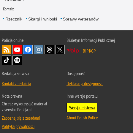
Kontakt
Rzecznik
Skargi i wnioski
Sprawy weteranów
Policja
online
Biuletyn Informacji Publicznej
BIP KGP
Redakcja serwisu
Dostępność
Kontakt z redakcją
Deklaracja dostępności
Nota prawna
Inne wersje portalu
Chcesz wykorzystać materiał
Wersja tekstowa
z serwisu Policja.pl.
About Polish Police
Zapoznaj się z zasadami
Polityka prywatności