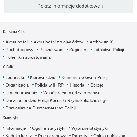
↓ Pokaż informacje dodatkowe ↓
Działania Policji
Aktualności
Aktualności z województw
Archiwum X
Ruch drogowy
Poszukiwani
Zaginieni
Lotnictwo Policji
Polemiki i sprostowania
O Policji
Jednostki
Kierownictwo
Komenda Główna Policji
Organizacja
Policja w III RP
Historia
Sprzęt
Umundurowanie
Współpraca międzynarodowa
Duszpasterstwo Policji Kościoła Rzymskokatolickiego
Prawosławne Duszpasterstwo Policji
Statystyka
Informacje
Ogólne statystyki
Wybrane statystyki
Kodeks karny
Ruch drogowy
Raporty
Opinia publiczna