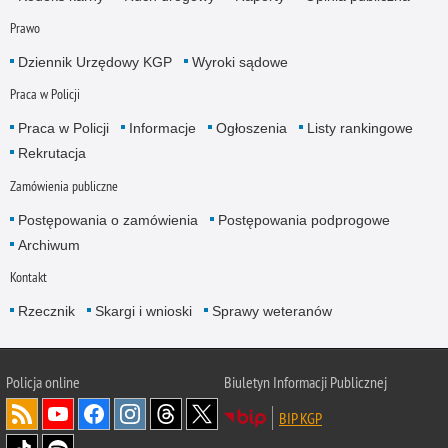
Prawo
Dziennik Urzędowy KGP
Wyroki sądowe
Praca w Policji
Praca w Policji
Informacje
Ogłoszenia
Listy rankingowe
Rekrutacja
Zamówienia publiczne
Postępowania o zamówienia
Postępowania podprogowe
Archiwum
Kontakt
Rzecznik
Skargi i wnioski
Sprawy weteranów
Policja
online
Biuletyn Informacji Publicznej
BIP KGP