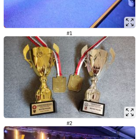
#1
#2