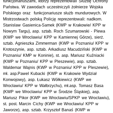
funkcjonariuszami, którzy reprezentowali Służbę Ochrony
Państwa. W zawodach uczestniczyli żołnierze Wojska
Polskiego oraz funkcjonariusze służb mundurowych. W
Mistrzostwach polską Policję reprezentowali: nadkom.
Stanislaw Gasienica-Samek (KWP w Krakowie/ KPP w
Nowym Targu), asp. sztab. Roch Szumarowski - Plewa
(KWP we Wrocławiu/ KPP w Kamiennej Górze), sierż.
sztab. Agnieszka Zimmerman (KWP w Poznaniu/ KPP w
Krotoszynie, asp. sztab. Arkadiusz Macudziński (KWP w
Poznaniu/ KMP w Koninie), st. asp. Mariusz Kuźniacki
(KWP w Poznaniu/ KPP w Pleszewie), asp. sztab.
Waldemar Wajnis (KWP w Poznaniu/ KPP w Pleszewie),
mł. asp.Pawel Kubacki (KWP w Krakowie Wydział
Konwojowy), asp. Łukasz Wółkiewicz (KWP we
Wrocławiu/ KPP w Wałbrzychu), mł.asp. Tomasz Basa
(KWP we Wrocławiu/ KPP w Środzie Śląskiej), asp.
Mariusz Pikor (KWP we Wrocławiu/SPKP we Wrocławiu),
st. post. Marcin Cichy (KWP we Wrocławiu/ KPP w
Jaworze), asp. sztab. Krzysztof Banaś (KWP w