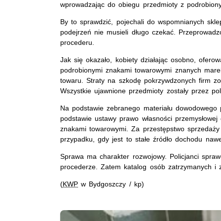
wprowadzając do obiegu przedmioty z podrobion
By to sprawdzić, pojechali do wspomnianych skle
podejrzeń nie musieli długo czekać. Przeprowadz
procederu.
Jak się okazało, kobiety działając osobno, ofer
podrobionymi znakami towarowymi znanych marek. 
towaru. Straty na szkodę pokrzywdzonych firm zo
Wszystkie ujawnione przedmioty zostały przez po
Na podstawie zebranego materiału dowodowego po
podstawie ustawy prawo własności przemysłowej
znakami towarowymi. Za przestępstwo sprzedaży 
przypadku, gdy jest to stałe źródło dochodu nawet
Sprawa ma charakter rozwojowy. Policjanci sprawd
procederze. Zatem katalog osób zatrzymanych i 
(
KWP
w Bydgoszczy / kp)