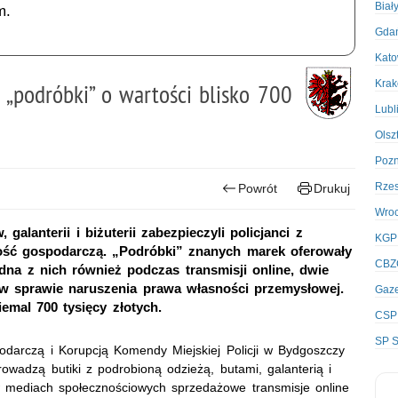
Biał
m.
Gda
Kato
Kra
i „podróbki” o wartości blisko 700
Lubl
Olsz
Poz
Rze
Powrót
Drukuj
Wro
galanterii i biżuterii zabezpieczyli policjanci z
KGP
ość gospodarczą. „Podróbki” znanych marek oferowały
CBZ
dna z nich również podczas transmisji online, dwie
w sprawie naruszenia prawa własności przemysłowej.
Gaze
mal 700 tysięcy złotych.
CSP
SP S
darczą i Korupcją Komendy Miejskiej Policji w Bydgoszczy
prowadzą butiki z podrobioną odzieżą, butami, galanterią i
 w mediach społecznościowych sprzedażowe transmisje online