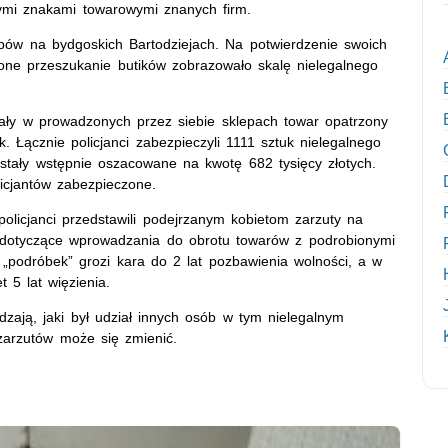
ymi znakami towarowymi znanych firm.
pów na bydgoskich Bartodziejach. Na potwierdzenie swoich
one przeszukanie butików zobrazowało skalę nielegalnego
owały w prowadzonych przez siebie sklepach towar opatrzony
Łącznie policjanci zabezpieczyli 1111 sztuk nielegalnego
stały wstępnie oszacowane na kwotę 682 tysięcy złotych.
licjantów zabezpieczone.
licjanci przedstawili podejrzanym kobietom zarzuty na
 dotyczące wprowadzania do obrotu towarów z podrobionymi
„podróbek” grozi kara do 2 lat pozbawienia wolności, a w
 5 lat więzienia.
zają, jaki był udział innych osób w tym nielegalnym
zarzutów może się zmienić.