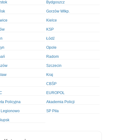
ystok
Bydgoszcz
ńsk
Gorzów Wlkp.
wice
Kielce
ków
KSP
in
Łódź
tyn
Opole
nań
Radom
szów
Szczecin
cław
Kraj
CBŚP
C
EUROPOL
ta Policyjna
Akademia Policji
 Legionowo
SP Piła
łupsk