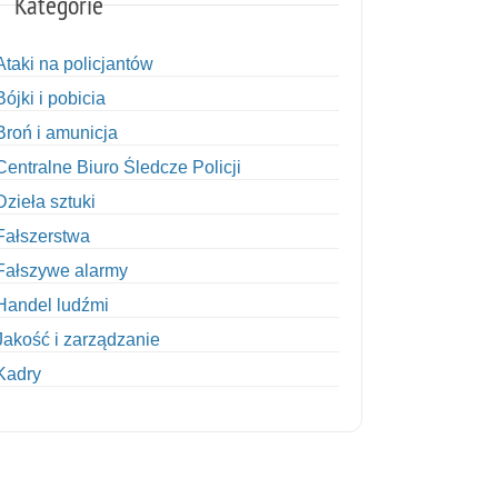
Kategorie
Ataki na policjantów
Bójki i pobicia
Broń i amunicja
Centralne Biuro Śledcze Policji
Dzieła sztuki
Fałszerstwa
Fałszywe alarmy
Handel ludźmi
Jakość i zarządzanie
Kadry
Kobiety w Policji
Korupcja
Kradzież