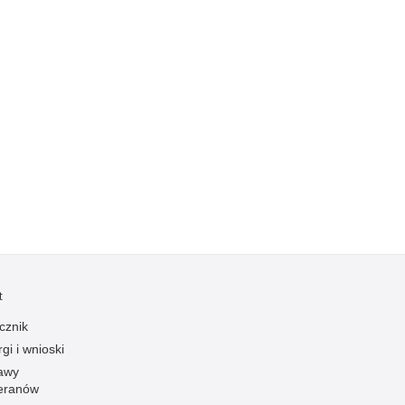
Kradzieże z włamaniem
Kultura
Logistyka, wyposażenie
Materiały wybuchowe
Nagrodzeni policjanci
Napady na banki
Napady na taksówkarzy
Napady na tiry
Nielegalny handel farmaceutykami
Nietrzeźwi kierujący
Nietrzeźwi opiekunowie
t
Nietrzeźwi pracownicy
cznik
Niszczenie mienia
gi i wnioski
awy
Nowoczesne technologie w pracy Policji
eranów
Odpowiedzialność majątkowa Policji