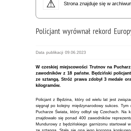
Strona znajduje się w archiwu
Policjant wyrównał rekord Europy
Data publikacji 09.06.2023
W czeskiej miejscowości Trutnov na Pucharz
zawodników z 18 państw. Będziński policja
ze sztangą. Stróż prawa zdobył 3 medale or
kilogramów.
Policjant z Będzina, który od wielu lat jest związ
sięgnął po kolejny międzynarodowy sukces. Tym 
Pucharze Świata, który odbył się Czechach. Na k
znajdowało się ponad 400 zawodników reprezent
Mundurowy z będzińskiego garnizonu startował w 
ze sztangą. Stała się ona jego koronną konkurenc