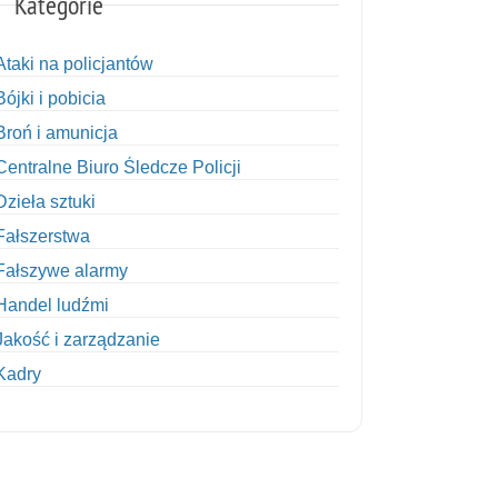
Kategorie
Ataki na policjantów
Bójki i pobicia
Broń i amunicja
Centralne Biuro Śledcze Policji
Dzieła sztuki
Fałszerstwa
Fałszywe alarmy
Handel ludźmi
Jakość i zarządzanie
Kadry
Kobiety w Policji
Korupcja
Kradzież