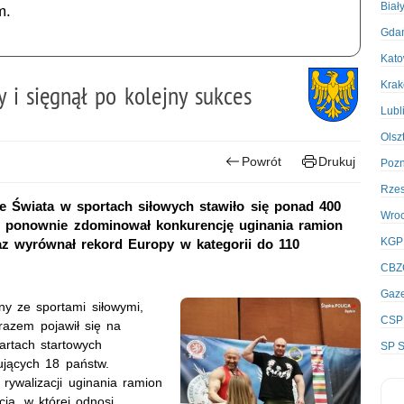
Biał
m.
Gda
Kato
Kra
 i sięgnął po kolejny sukces
Lubl
Olsz
Powrót
Drukuj
Poz
Rze
e Świata w sportach siłowych stawiło się ponad 400
Wro
nt ponownie zdominował konkurencję uginania ramion
KGP
az wyrównał rekord Europy w kategorii do 110
CBZ
Gaze
any ze sportami siłowymi,
CSP
razem pojawił się na
artach startowych
SP S
ujących 18 państw.
rywalizacji uginania ramion
ją, w której odnosi