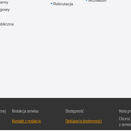
Archiwum
arny
Rekrutacja
ogowy
ubliczna
znej
Redakcja serwisu
Dostępność
Nota p
Chcesz 
Kontakt z redakcją
Deklaracja dostępności
z serwis