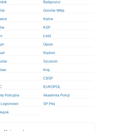
ystok
Bydgoszcz
ńsk
Gorzów Wlkp.
wice
Kielce
ków
KSP
in
Łódź
tyn
Opole
nań
Radom
szów
Szczecin
cław
Kraj
CBŚP
C
EUROPOL
ta Policyjna
Akademia Policji
 Legionowo
SP Piła
łupsk