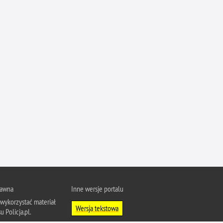
Ofiarni i odważni
Opinia publiczna
Oszustwa
Pedofilia, pornografia dziecięca
Piractwo przemysłowe
Podrabianie znaków towarowych
Pogryzienia przez psy
Polemiki i sprostowania
Policja inaczej
Policjant z pasją
Porwania
Pożary i podpalenia
rawna
Inne wersje portalu
Pranie brudnych pieniędzy
wykorzystać materiał
Wersja tekstowa
u Policja.pl.
Prawa człowieka