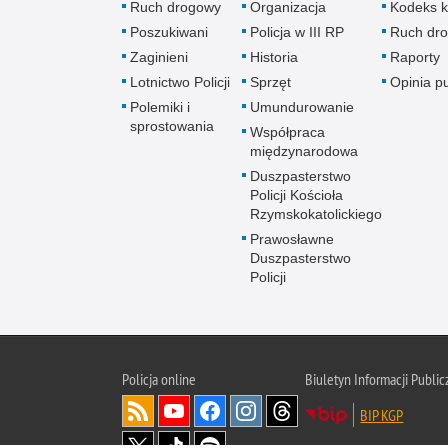
Ruch drogowy
Organizacja
Kodeks k
Poszukiwani
Policja w III RP
Ruch dr
Zaginieni
Historia
Raporty
Lotnictwo Policji
Sprzęt
Opinia p
Polemiki i
Umundurowanie
sprostowania
Współpraca
międzynarodowa
Duszpasterstwo
Policji Kościoła
Rzymskokatolickiego
Prawosławne
Duszpasterstwo
Policji
Policja
online
Biuletyn Informacji Public
BIP KGP