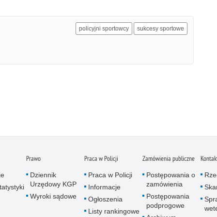
policyjni sportowcy
sukcesy sportowe
Prawo
Praca w Policji
Zamówienia publiczne
Kontak
je
Dziennik
Praca w Policji
Postępowania o
Rze
Urzędowy KGP
zamówienia
atystyki
Informacje
Skar
Wyroki sądowe
Postępowania
Ogłoszenia
Spr
podprogowe
wet
Listy rankingowe