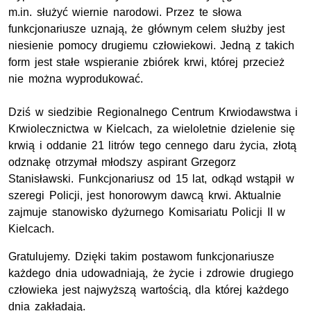
m.in.
służyć wiernie narodowi. Przez te słowa
funkcjonariusze uznają, że głównym celem służby jest
niesienie pomocy drugiemu człowiekowi. Jedną z takich
form jest stałe wspieranie zbiórek krwi, której przecież
nie można wyprodukować.
Dziś w siedzibie Regionalnego Centrum Krwiodawstwa i
Krwiolecznictwa w Kielcach, za wieloletnie dzielenie się
krwią i oddanie 21 litrów tego cennego daru życia, złotą
odznakę otrzymał młodszy aspirant Grzegorz
Stanisławski. Funkcjonariusz od 15 lat, odkąd wstąpił w
szeregi Policji, jest honorowym dawcą krwi. Aktualnie
zajmuje stanowisko dyżurnego Komisariatu Policji II w
Kielcach.
Gratulujemy. Dzięki takim postawom funkcjonariusze
każdego dnia udowadniają, że życie i zdrowie drugiego
człowieka jest najwyższą wartością, dla której każdego
dnia zakładają.