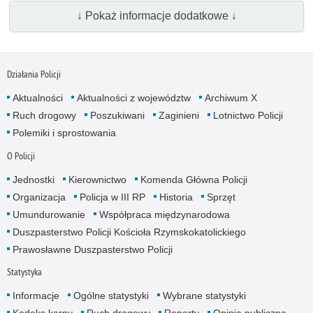
↓ Pokaż informacje dodatkowe ↓
Działania Policji
Aktualności
Aktualności z województw
Archiwum X
Ruch drogowy
Poszukiwani
Zaginieni
Lotnictwo Policji
Polemiki i sprostowania
O Policji
Jednostki
Kierownictwo
Komenda Główna Policji
Organizacja
Policja w III RP
Historia
Sprzęt
Umundurowanie
Współpraca międzynarodowa
Duszpasterstwo Policji Kościoła Rzymskokatolickiego
Prawosławne Duszpasterstwo Policji
Statystyka
Informacje
Ogólne statystyki
Wybrane statystyki
Kodeks karny
Ruch drogowy
Raporty
Opinia publiczna