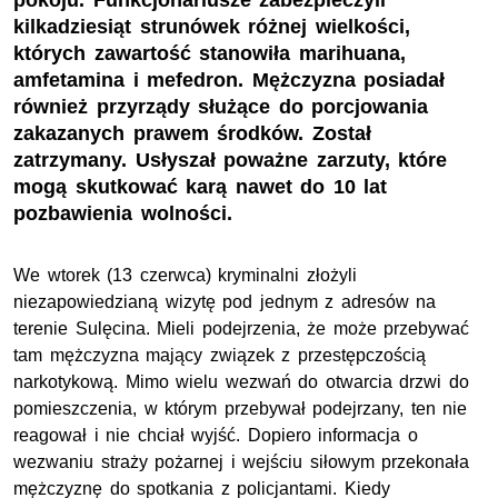
pokoju. Funkcjonariusze zabezpieczyli
kilkadziesiąt strunówek różnej wielkości,
których zawartość stanowiła marihuana,
amfetamina i mefedron. Mężczyzna posiadał
również przyrządy służące do porcjowania
zakazanych prawem środków. Został
zatrzymany. Usłyszał poważne zarzuty, które
mogą skutkować karą nawet do 10 lat
pozbawienia wolności.
We wtorek (13 czerwca) kryminalni złożyli
niezapowiedzianą wizytę pod jednym z adresów na
terenie Sulęcina. Mieli podejrzenia, że może przebywać
tam mężczyzna mający związek z przestępczością
narkotykową. Mimo wielu wezwań do otwarcia drzwi do
pomieszczenia, w którym przebywał podejrzany, ten nie
reagował i nie chciał wyjść. Dopiero informacja o
wezwaniu straży pożarnej i wejściu siłowym przekonała
mężczyznę do spotkania z policjantami. Kiedy