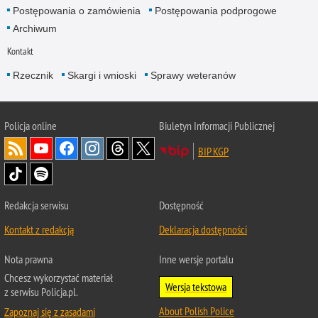
Postępowania o zamówienia
Postępowania podprogowe
Archiwum
Kontakt
Rzecznik
Skargi i wnioski
Sprawy weteranów
Policja
online
Biuletyn Informacji Publicznej
BIP KGP
Redakcja serwisu
Dostępność
Kontakt z redakcją
Deklaracja dostępności
Nota prawna
Inne wersje portalu
Chcesz wykorzystać materiał
Wersja tekstowa
z serwisu Policja.pl.
About Polish Police
Zapoznaj się z zasadami