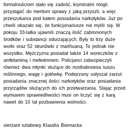
formalnościom stało się zadość, kryminalni mogli
przystąpić do meritum sprawy z jaką przyszli, a więc
przeszukania pod katem posiadania narkotyków. Już po
chwili okazało się, że funkcjonariusze nie mylili się. W
pokoju 33-latka ujawnili znaczą ilość zabronionych
środków i substancji odurzających. Były to trzy duże
worki oraz 52 strunówki z marihuaną. To jednak nie
wszystko. Mężczyzna posiadał także 14 woreczków z
amfetaminą i mefedronem. Policjanci zabezpieczyli
również dwa młynki służące do rozdrabniania suszu
roślinnego, wagę i gotówkę. Podejrzany usłyszał zarzut
posiadania znacznej ilości narkotyków oraz posiadania
przyrządów służących do ich przetwarzania. Stając przed
wymiarem sprawiedliwości musi on liczyć się z karą
nawet do 10 lat pozbawienia wolności.
sierżant sztabowy Klaudia Biernacka