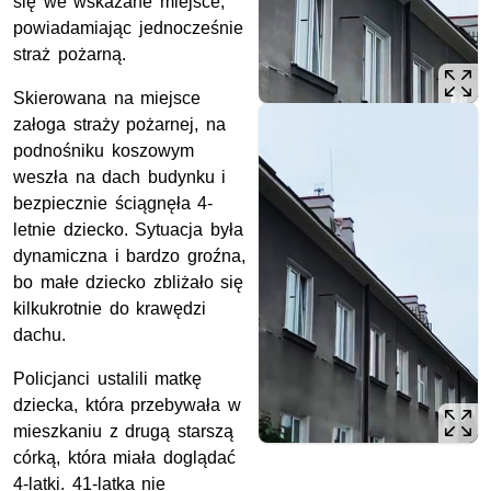
się we wskazane miejsce,
powiadamiając jednocześnie
straż pożarną.
Skierowana na miejsce
załoga straży pożarnej, na
podnośniku koszowym
weszła na dach budynku i
bezpiecznie ściągnęła 4-
letnie dziecko. Sytuacja była
dynamiczna i bardzo groźna,
bo małe dziecko zbliżało się
kilkukrotnie do krawędzi
dachu.
Policjanci ustalili matkę
dziecka, która przebywała w
mieszkaniu z drugą starszą
córką, która miała doglądać
4-latki. 41-latka nie