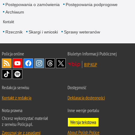
Postępowania o zamówienia
Postępowania podprogowe
Archiwum
Kontakt
Rzecznik
Skargi i wnioski
Sprawy weteranów
Policja
online
Biuletyn Informacji Publicznej
BIP KGP
Redakcja serwisu
Dostępność
Kontakt z redakcją
Deklaracja dostępności
Nota prawna
Inne wersje portalu
Chcesz wykorzystać materiał
Wersja tekstowa
z serwisu Policja.pl.
About Polish Police
Zapoznaj się z zasadami