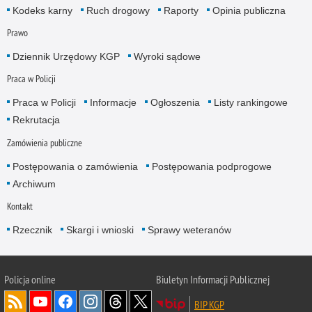
Kodeks karny
Ruch drogowy
Raporty
Opinia publiczna
Prawo
Dziennik Urzędowy KGP
Wyroki sądowe
Praca w Policji
Praca w Policji
Informacje
Ogłoszenia
Listy rankingowe
Rekrutacja
Zamówienia publiczne
Postępowania o zamówienia
Postępowania podprogowe
Archiwum
Kontakt
Rzecznik
Skargi i wnioski
Sprawy weteranów
Policja
online
Biuletyn Informacji Publicznej
BIP KGP