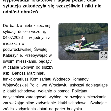
wyprowadził lokatorów i ugasił pożar. Cała
sytuacja zakończyła się szczęśliwie i nikt nie
odniósł obrażeń.
Do bardzo niebezpiecznej
sytuacji doszło wczoraj,
04.07.2023 r., w jednym z
mieszkań w
podwrocławskiej Świętej
Katarzynie. Przebywając w
swoim mieszkaniu, będący
w czasie wolnym od służby
asp.
Bartosz Marciniak,
funkcjonariusz Komisariatu Wodnego Komendy
Wojewódzkiej Policji we Wrocławiu, usłyszał dobiegające
z klatki schodowej wołanie o pomoc. Policjant
natychmiast zareagował, wybiegł ze swojego mieszkania,
zauważając silne zadymienie klatki schodowej. Szukając
źródła zadymienia dotarł na parter budynku