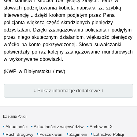
sieć kłamstw i straciła 108 tysięcy złotych. Teraz w
słowach podziękowania kobieta napisała: za szybką
interwencję ...dzięki krokom podjętym przez Pana
policjanta większą część skradzionych pieniędzy
odzyskałam. Dzięki zaangażowaniu policjanta i podjętym
przez niego skutecznym działaniom, większość pieniędzy
wróciło na konto pokrzywdzonej. Słowa suwalczanki
potwierdziły po raz kolejny zaangażowanie mundurowych
w wykonywane obowiązki.
(
KWP
w Białymstoku / mw)
↓ Pokaż informacje dodatkowe ↓
Działania Policji
Aktualności
Aktualności z województw
Archiwum X
Ruch drogowy
Poszukiwani
Zaginieni
Lotnictwo Policji