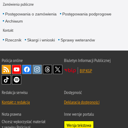
Zamówienia publiczne
Postępowania o zamówienia
Postępowania podprogowe
Archiwum
Kontakt
Rzecznik
Skargi i wnioski
Sprawy weteranów
Policja
online
Biuletyn Informacji Publicznej
BIP KGP
Redakcja serwisu
Dostępność
Kontakt z redakcją
Deklaracja dostępności
Nota prawna
Inne wersje portalu
Chcesz wykorzystać materiał
Wersja tekstowa
z serwisu Policja.pl.